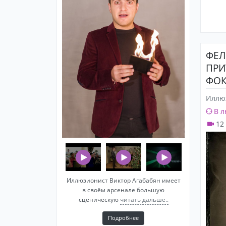
ФЕЛ
ПР
ФОК
Иллю
В л
12
Иллюзионист Виктор Агабабян имеет
в своём арсенале большую
сценическую
читать дальше..
Подробнее