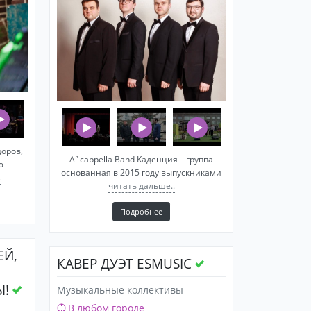
цоров,
A`cappella Band Каденция – группа
ю
основанная в 2015 году выпускниками
.
читать дальше..
Подробнее
ЕЙ,
КАВЕР ДУЭТ ESMUSIC
Ы!
Музыкальные коллективы
В любом городе