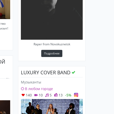
ство
изит!
Raper from Novokuznetsk
Подробнее
ОЙ
LUXURY COVER BAND
ТИЙ!
Музыканты
В любом городе
140
10
5
13
-5%