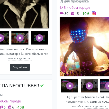
DJ для праздника
В любом городе
30
15
-10%
йте знакомиться. Иллюзионист-
идижитатор с Дикого «Дальнего»
читать дальше..
Подробнее
ППА NEOCLUBBER
пы
DJ SuperStar (Антон Киба) - б
юбом городе
преувеличения, один из луч
российск
читать дальше..
6
6
-10%