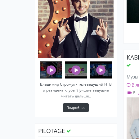
КАВ
Музы
Владимир Строжук - телеведущий НТВ
В л
и резидент клуба "Лучшие ведущие
6
читать дальше..
Подробнее
PILOTAGE