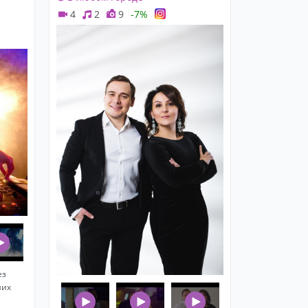
4
2
9
-7%
ез
ших