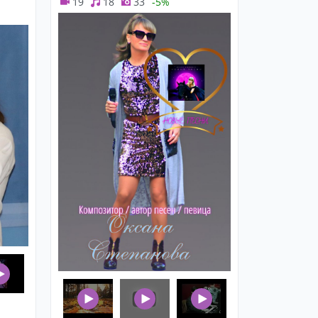
19
18
33
-5%