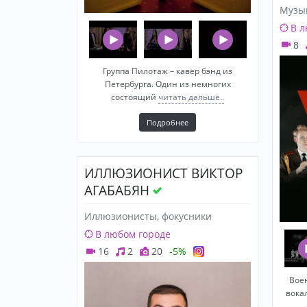
Музы
В л
8
Группа Пилотаж – кавер бэнд из
Петербурга. Один из немногих
состоящий
читать дальше..
Подробнее
ИЛЛЮЗИОНИСТ ВИКТОР
АГАБАБЯН
Иллюзионисты, фокусники
В любом городе
16
2
20
-5%
Вое
вока