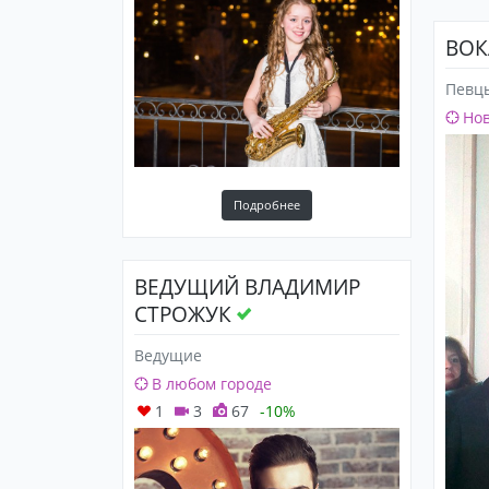
ВОК
Певц
Нов
Подробнее
ВЕДУЩИЙ ВЛАДИМИР
СТРОЖУК
Ведущие
В любом городе
1
3
67
-10%