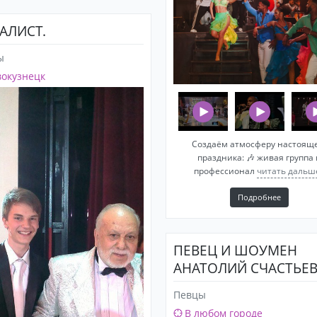
АЛИСТ.
ы
окузнецк
Создаём атмосферу настоящ
праздника: 🎶 живая группа 
профессионал
читать дальше
Подробнее
ПЕВЕЦ И ШОУМЕН
АНАТОЛИЙ СЧАСТЬЕ
Певцы
В любом городе