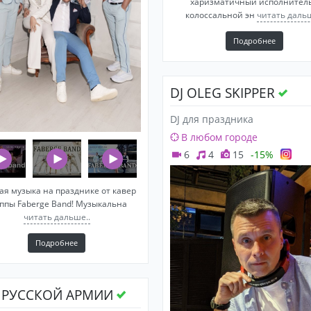
харизматичный исполнитель
колоссальной эн
читать дальш
Подробнее
DJ OLEG SKIPPER
DJ для праздника
В любом городе
6
4
15
-15%
я музыка на празднике от кавер
уппы Faberge Band! Музыкальна
читать дальше..
Подробнее
 РУССКОЙ АРМИИ