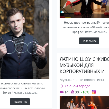
Новые шоу программы!Множе
различных костюмов!Яркий рекв
Профес
читать дальше..
Подробнее
ЛАТИНО ШОУ С ЖИВ
МУЗЫКОЙ ДЛЯ
КОРПОРАТИВНЫХ И
ЧАСТНЫХ МЕРОПРИЯ
Музыкальные коллективы
лассическая стильная магия с
В любом городе
ками современных технологий.
14
30
-10%
Более 4
читать дальше..
Подробнее