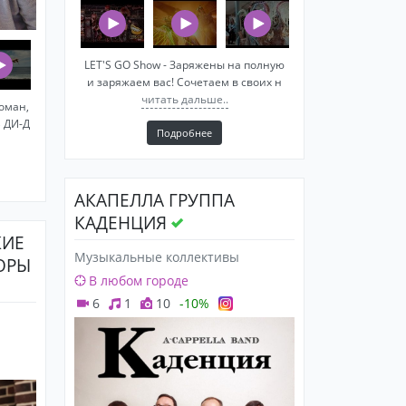
LET'S GO Show - Заряжены на полную
и заряжаем вас! Сочетаем в своих н
читать дальше..
оман,
 ДИ-Д
Подробнее
АКАПЕЛЛА ГРУППА
КАДЕНЦИЯ
КИЕ
Музыкальные коллективы
ОРЫ
В любом городе
6
1
10
-10%