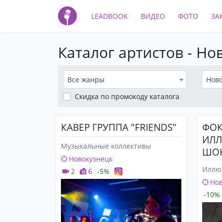
LEADBOOK
ВИДЕО
ФОТО
ЗА
Каталог артистов - Но
Все жанры
Ново
Скидка
по промокоду каталога
КАВЕР ГРУППА "FRIENDS"
ФОК
ИЛЛ
Музыкальные коллективы
ШО
Новокузнецк
Иллю
2
6
-5%
Нов
-10%