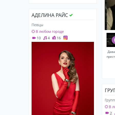
АДЕЛИНА РАЙС
Певцы
В любом городе
10
4
16
Дава
прест
ГРУ
Груп
В л
2