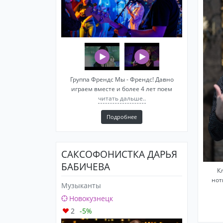
Группа Френдс Мы - Френдс! Давно
играем вместе и более 4 лет поем
читать дальше..
Подробнее
САКСОФОНИСТКА ДАРЬЯ
БАБИЧЕВА
К
нот
Музыканты
Новокузнецк
2
-5%