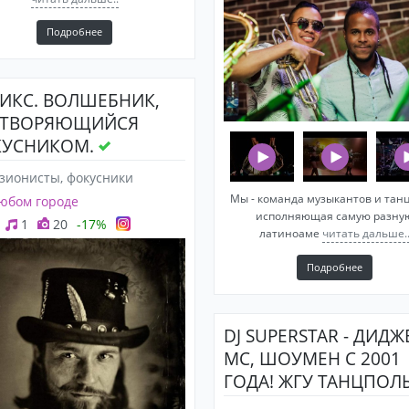
Подробнее
ИКС. ВОЛШЕБНИК,
ИТВОРЯЮЩИЙСЯ
УСНИКОМ.
зионисты, фокусники
Мы - команда музыкантов и тан
юбом городе
исполняющая самую разну
1
20
-17%
латиноаме
читать дальше.
Подробнее
DJ SUPERSTAR - ДИДЖ
MC, ШОУМЕН С 2001
ГОДА! ЖГУ ТАНЦПОЛ