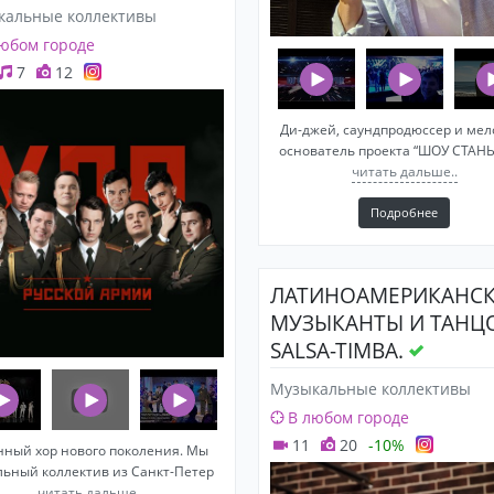
кальные коллективы
юбом городе
7
12
Ди-джей, саундпродюссер и мел
основатель проекта “ШОУ СТАНЬ
читать дальше..
Подробнее
ЛАТИНОАМЕРИКАНС
МУЗЫКАНТЫ И ТАНЦ
SALSA-TIMBA.
Музыкальные коллективы
В любом городе
11
20
-10%
нный хор нового поколения. Мы
льный коллектив из Санкт-Петер
читать дальше..