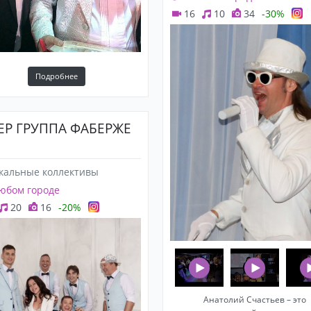
16
10
34
-30%
Подробнее
ЕР ГРУППА ФАБЕРЖЕ
кальные коллективы
юбом городе
20
16
-20%
Анатолий Счастьев – это