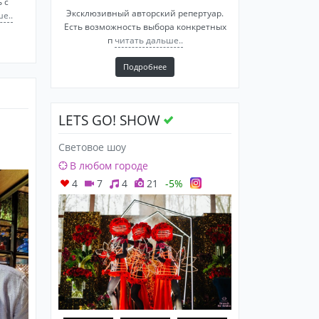
 с
Эксклюзивный авторский репертуар.
е..
Есть возможность выбора конкретных
п
читать дальше..
Подробнее
LETS GO! SHOW
Световое шоу
В любом городе
4
7
4
21
-5%