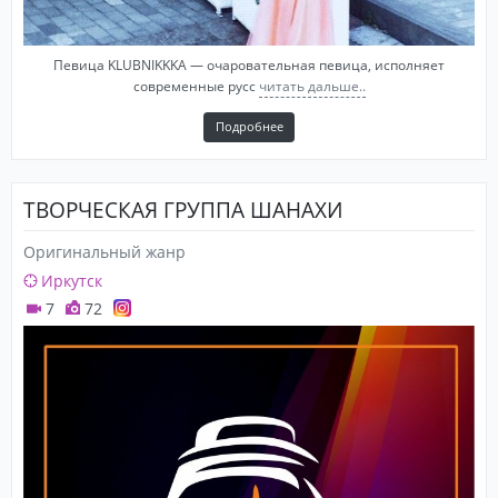
Певица KLUBNIKKKA — очаровательная певица, исполняет
современные русс
читать дальше..
Подробнее
ТВОРЧЕСКАЯ ГРУППА ШАНАХИ
Оригинальный жанр
Иркутск
7
72