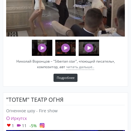
Николай Воронцов – "Siberian star", «поющий писатель»,
композитор, авт
читать дальше..
Подробнее
"ТОТЕМ" ТЕАТР ОГНЯ
Огненное шоу - Fire show
Иркутск
1
11
-5%