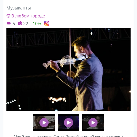
Музыканты
В любом городе
5
22
-10%
Alex Greg - выпускник Санкт-Петербургкской консерватории,