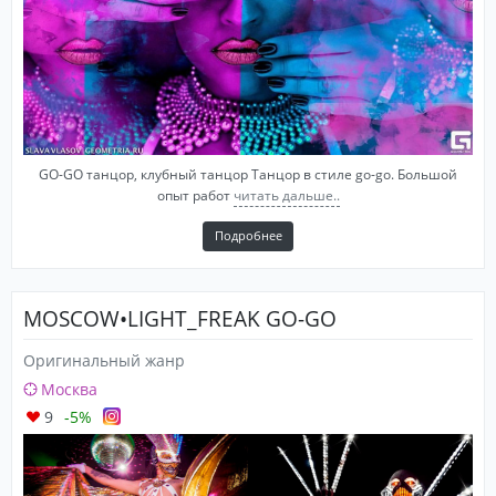
GO-GO танцор, клубный танцор Танцор в стиле go-go. Большой
опыт работ
читать дальше..
Подробнее
MOSCOW•LIGHT_FREAK GO-GO
Оригинальный жанр
Москва
9
-5%