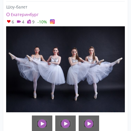
Шоу-балет
Екатеринбург
6
4
9
-10%