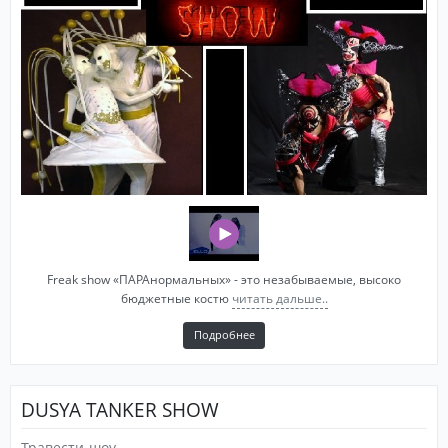
Freak show «ПАРАнормальных» - это незабываемые, высоко
бюджетные костю
читать дальше..
Подробнее
DUSYA TANKER SHOW
Травести-шоу