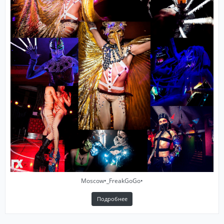
Moscow•_FreakGoGo•
Подробнее