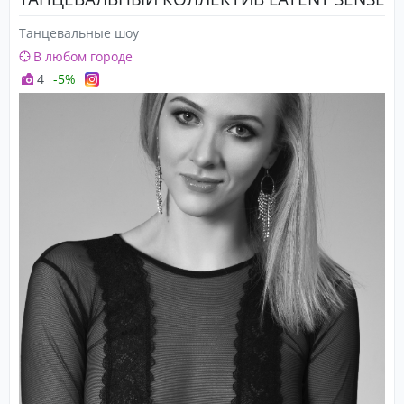
Танцевальные шоу
В любом городе
4
-5%