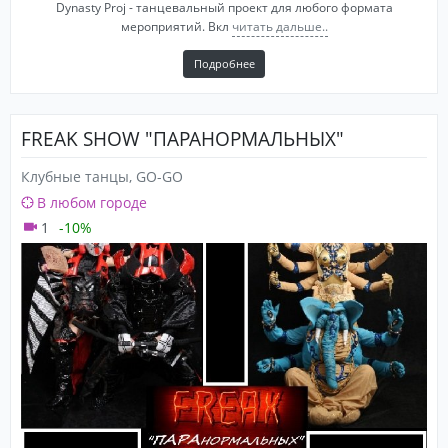
Dynasty Proj - танцевальный проект для любого формата
мероприятий. Вкл
читать дальше..
Подробнее
FREAK SHOW "ПАРАНОРМАЛЬНЫХ"
Клубные танцы, GO-GO
В любом городе
1
-10%