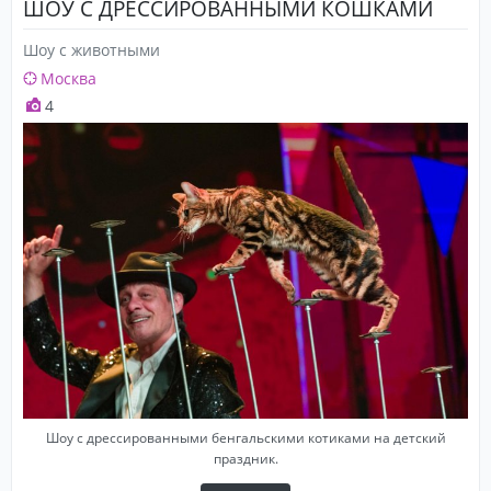
ШОУ С ДРЕССИРОВАННЫМИ КОШКАМИ
Шоу с животными
Москва
4
Шоу с дрессированными бенгальскими котиками на детский
праздник.