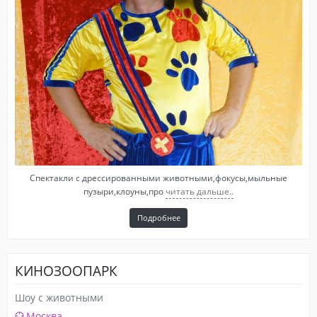
Спектакли с дрессированными животными,фокусы,мыльные
пузыри,клоуны,про
читать дальше..
Подробнее
КИНОЗООПАРК
Шоу с животными
Москва