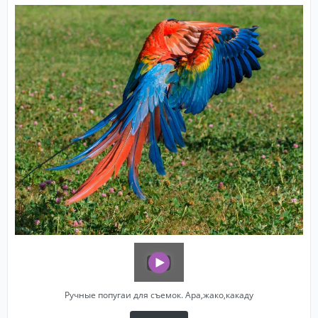
Ручные попугаи для съемок. Ара,жако,какаду