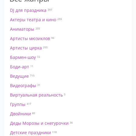
DJ для праздника
397
Актеры театра и кино
259
Аниматоры
205
Артисты мюзиклов
90
Артисты цирка
255
Бармен-шоу
72
Боди-арт
11
Ведущие
715
Видеографы
31
Виртуальная реальность
5
Группы
417
Двойники
85
Деды Морозы и снегурочки
36
Детские праздники
118