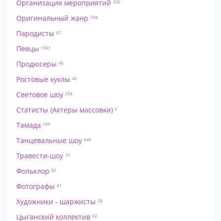
Организация мероприятий
265
Оригинальный жанр
728
Пародисты
67
Певцы
1061
Продюсеры
40
Ростовые куклы
46
Световое шоу
258
Статисты (Актеры массовки)
6
Тамада
109
Танцевальные шоу
649
Травести-шоу
15
Фольклор
92
Фотографы
41
Художники - шаржисты
28
Цыганский коллектив
92