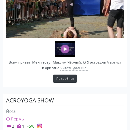
Всем привет! Меня зовут Максим Чёрный. 🙌 Я эстрадный артист
в оригина
читать дальше..
Подробнее
ACROYOGA SHOW
Йога
Пермь
2
1
-5%