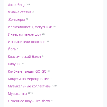
Джаз-бенд
103
Живые статуи
29
Жонглеры
21
Иллюзионисты, фокусники
301
Интерактивное шоу
263
Исполнители шансона
54
Йога
7
Классический балет
8
Клоуны
10
Клубные танцы, GO-GO
41
Модели на мероприятие
17
Музыкальные коллективы
1344
Музыканты
1253
Огненное шоу - Fire show
202