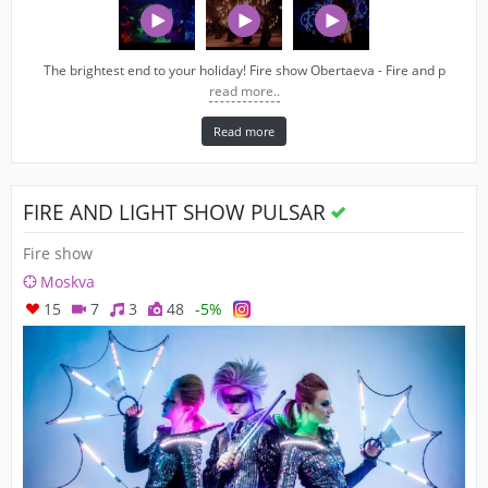
The brightest end to your holiday! Fire show Obertaeva - Fire and p
read more..
Read more
FIRE AND LIGHT SHOW PULSAR
Fire show
Moskva
15
7
3
48
-5%