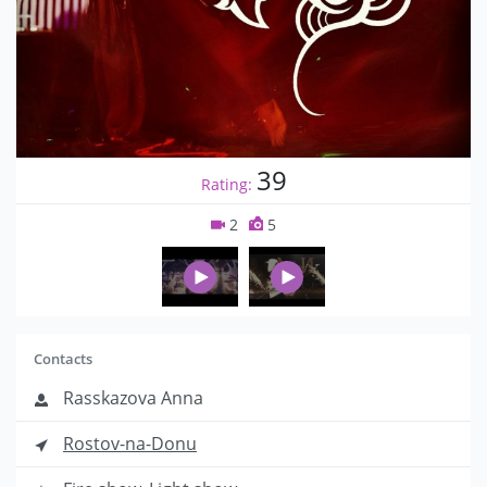
39
Rating:
2
5
Contacts
Rasskazova Anna
Rostov-na-Donu