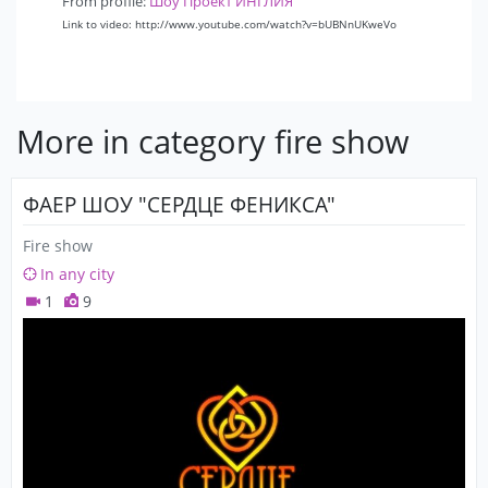
From profile:
Шоу Проект ИНГЛИЯ
Link to video: http://www.youtube.com/watch?v=bUBNnUKweVo
More in category fire show
ФАЕР ШОУ "СЕРДЦЕ ФЕНИКСА"
Fire show
In any city
1
9