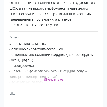
ОГНЕННО-ПИРОТЕХНИЧЕСКОГО и СВЕТОДИОДНОГО
ШОУ, а так же яркого перфоманса и наземного/
высотного ФЕЙЕРВЕРКА. Оригинальные костюмы,
танцевальные постановки, а главное
БЕЗОПАСНОСТЬ, все это у нас!
Program
У нас можно заказать:
- огненно-пиротехническое шоу
- огненные инсталляции (сердце, двойное сердце,
буквы, цифры)
- пиродорожки
- наземный фейерверк (буквы и сердца, голуби,
кольца, огнепады, вертушки)
Show more
- фейерверк (салют)
- светодиодное шоу ( световое, light show, freak
perfomance, light go-go)
Like
- светодиодный номер с Симфо-группой TRIO GOLD's
- НОВОГОДНЕЕ СВЕТОВОЕ ШОУ - HAPPY NEW YEAR