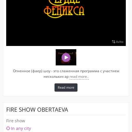
Огненное (фаер) шоу - это слаженная программа с участием
нескольких ар
read more..
Read more
FIRE SHOW OBERTAEVA
Fire show
In any city