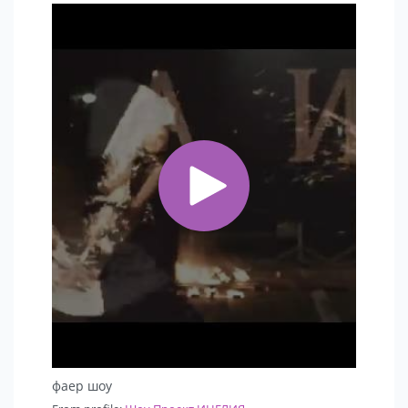
фаер шоу