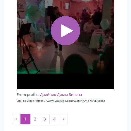
From profile:
Двойник Димы Билана
Link to video: https://www.youtube.com/watch?v=-aN3vERpb6c
‹
1
2
3
4
›