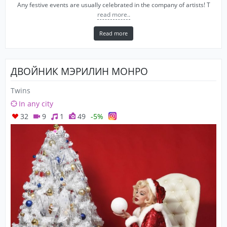
Any festive events are usually celebrated in the company of artists! T
read more..
Read more
ДВОЙНИК МЭРИЛИН МОНРО
Twins
In any city
32
9
1
49
-5%