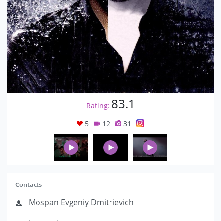
83.1
Rating:
5
12
31
Contacts
Mospan Evgeniy Dmitrievich