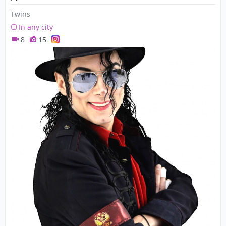
Twins
In any city
8
15