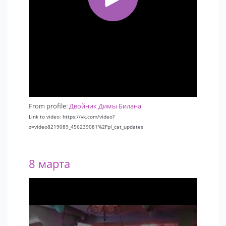
From profile:
Двойник Димы Билана
Link to video: https://vk.com/video?
z=video8219089_456239081%2Fpl_cat_updates
8 марта