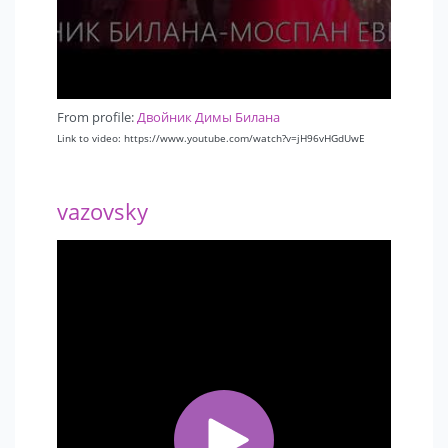
From profile:
Двойник Димы Билана
Link to video: https://www.youtube.com/watch?v=jH96vHGdUwE
vazovsky