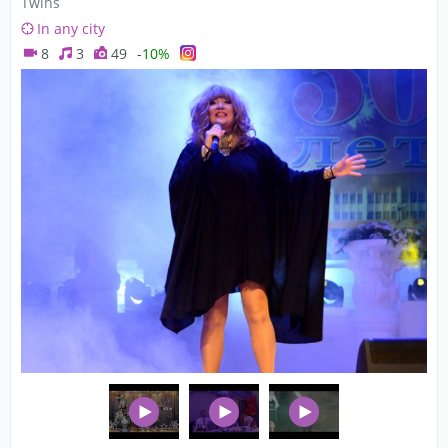
Twins
In any city
8
3
49
-10%