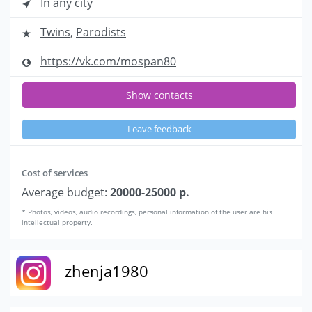
In any city
Twins
,
Parodists
https://vk.com/mospan80
Show contacts
Leave feedback
Cost of services
Average budget:
20000-25000 р.
* Photos, videos, audio recordings, personal information of the user are his
intellectual property.
zhenja1980