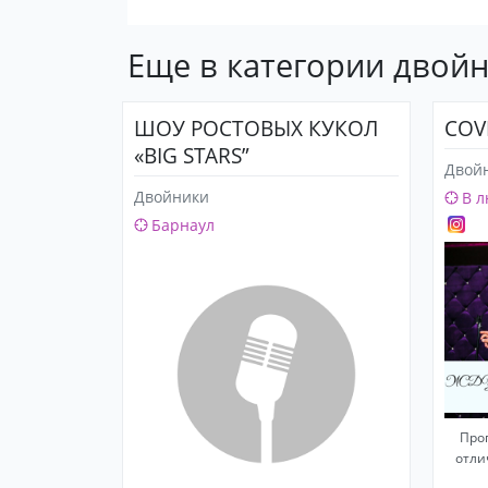
Еще в категории двой
ШОУ РОСТОВЫХ КУКОЛ
COV
«BIG STARS”
Двой
Двойники
В л
Барнаул
Прог
отли