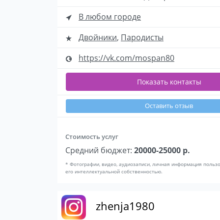
В любом городе
Двойники
,
Пародисты
https://vk.com/mospan80
Показать контакты
Оставить отзыв
Стоимость услуг
Средний бюджет:
20000-25000 р.
* Фотографии, видео, аудиозаписи, личная информация польз
его интеллектуальной собственностью.
zhenja1980