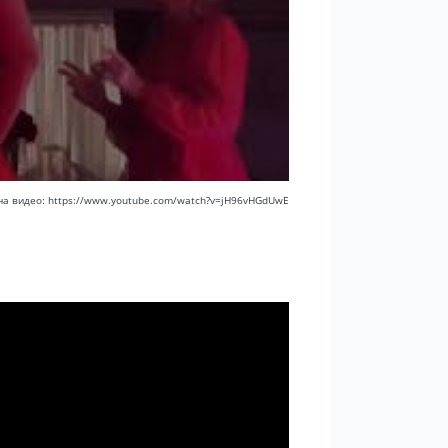
на видео: https://www.youtube.com/watch?v=jH96vHGdUwE