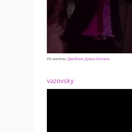
Из анкеты:
Двойник Димы Билана
vazovsky