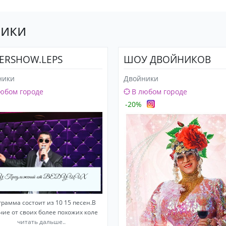
ники
ERSHOW.LEPS
ШОУ ДВОЙНИКОВ
ники
Двойники
юбом городе
В любом городе
-20%
рамма состоит из 10 15 песен.В
чие от своих более похожих коле
читать дальше..