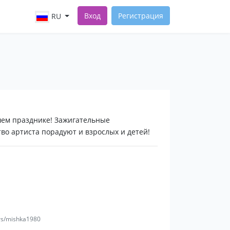
Вход
Регистрация
RU
ем празднике! Зажигательные
тво артиста порадуют и взрослых и детей!
ers/mishka1980