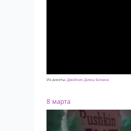
Из анкеты:
Двойник Димы Билана
8 марта