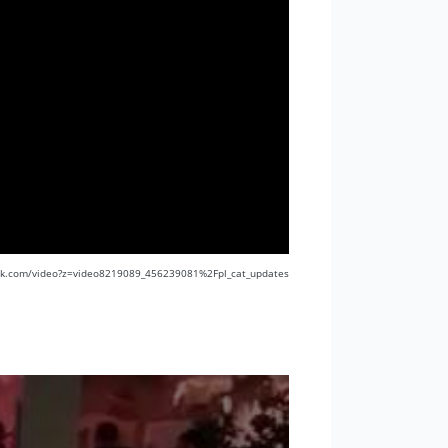
/vk.com/video?z=video8219089_456239081%2Fpl_cat_updates