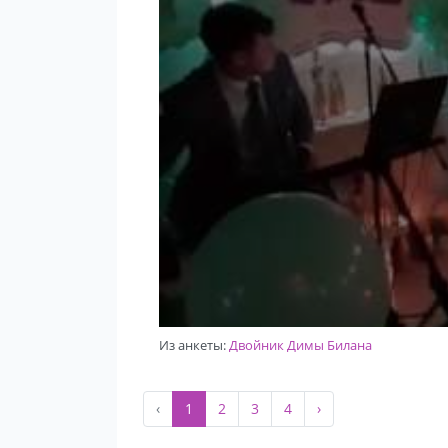
Из анкеты:
Двойник Димы Билана
‹
1
2
3
4
›