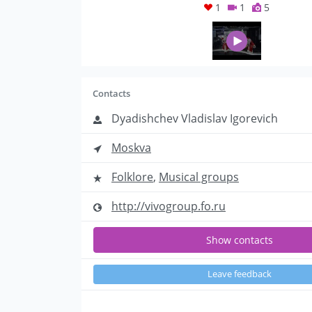
1
1
5
Contacts
Dyadishchev Vladislav Igorevich
Moskva
Folklore
,
Musical groups
http://vivogroup.fo.ru
Show contacts
Leave feedback