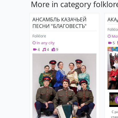
More in category folklor
АНСАМБЛЬ КАЗАЧЬЕЙ
АКА
ПЕСНИ "БЛАГОВЕСТЪ"
Folklo
Folklore
Mo
In any city
5
4
4
9
С р
ста