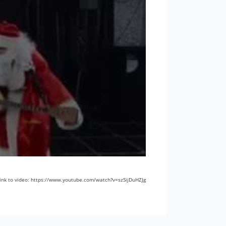
ink to video: https://www.youtube.com/watch?v=szSijDuHZJg