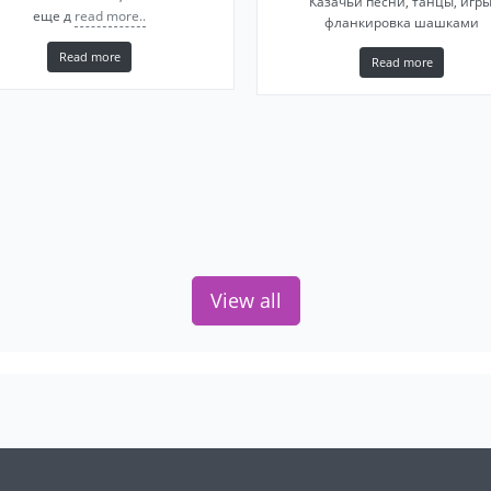
Казачьи песни, танцы, игры
еще д
read more..
фланкировка шашками
Read more
Read more
View all