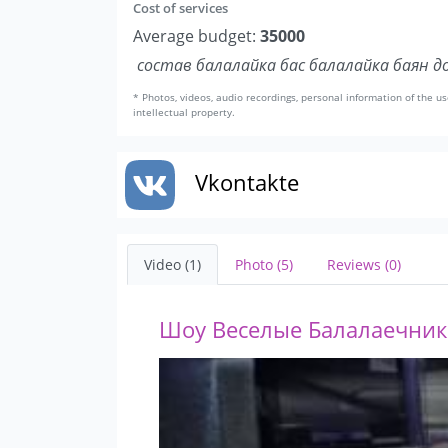
Cost of services
Average budget:
35000
состав балалайка бас балалайка баян д
* Photos, videos, audio recordings, personal information of the us
intellectual property.
Vkontakte
Video (1)
Photo (5)
Reviews (0)
Шоу Веселые Балалаечни