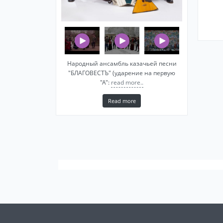
Народный ансамбль казачьей песни
"БЛАГОВЕСТЪ" (ударение на первую
"А":
read more..
Read more