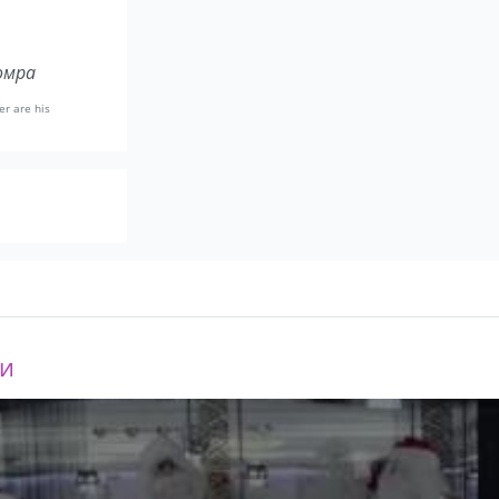
омра
er are his
ки