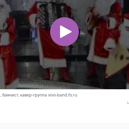
аянист, кавер-группа vivo-band.fo.ru
L