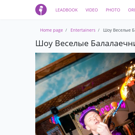
LEADBOOK
VIDEO
PHOTO
OR
Home page
Entertainers
Шоу Веселые 
Шоу Веселые Балалаечн