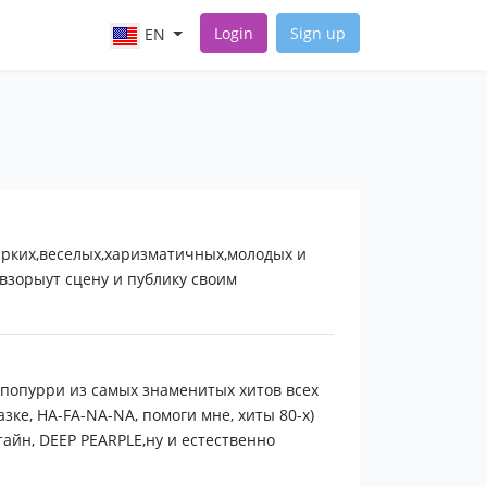
Login
Sign up
EN
рких,веселых,харизматичных,молодых и
взорыут сцену и публику своим
 попурри из самых знаменитых хитов всех
азке, HA-FA-NA-NA, помоги мне, хиты 80-х)
айн, DEEP PEARPLE,ну и естественно