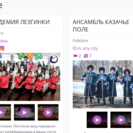
e
ДЕМИЯ ЛЕЗГИНКИ
АНСАМБЛЬ КАЗАЧЬЕ
ПОЛЕ
re
Folklore
skva
In any city
2
7
итмами Лезгинки ваш праздник
нет незабываемым,а ваши гости