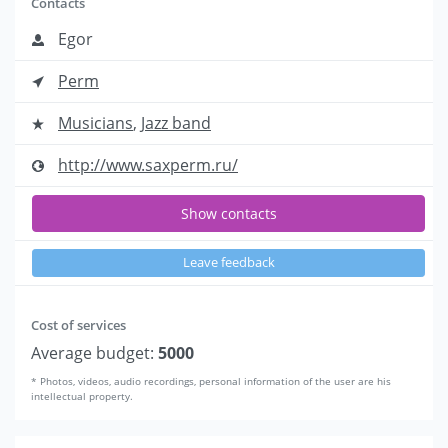
Contacts
Egor
Perm
Musicians
,
Jazz band
http://www.saxperm.ru/
Show contacts
Leave feedback
Cost of services
Average budget:
5000
* Photos, videos, audio recordings, personal information of the user are his
intellectual property.