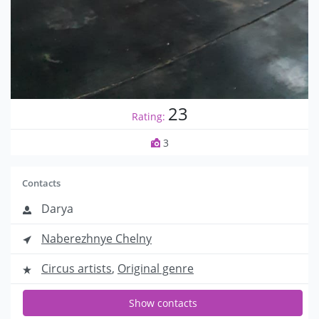
23
Rating:
3
Contacts
Darya
Naberezhnye Chelny
Circus artists
,
Original genre
Show contacts