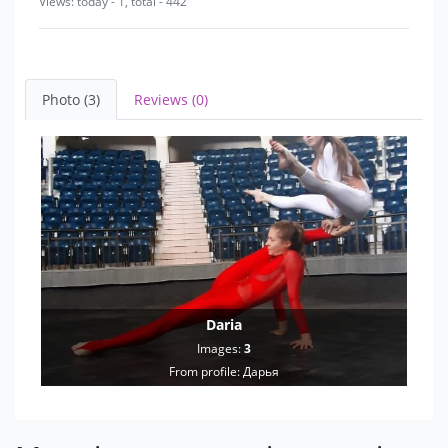
Views: today - 1, total - 442
Photo (3)
Reviews (0)
Daria
Images:
3
From profile:
Дарья