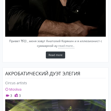
Привет 👋🏻 , меня зовут Анатолий Корякин и я иллюзионист с
суммарной ау
read more..
Read more
АКРОБАТИЧЕСКИЙ ДУЭТ ЭЛЕГИЯ
Circus artists
Moskva
3
3