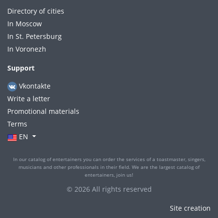
Directory of cities
In Moscow
In St. Petersburg
In Voronezh
Support
Vkontakte
Write a letter
Promotional materials
Terms
EN
In our catalog of entertainers you can order the services of a toastmaster, singers,
musicians and other professionals in their field. We are the largest catalog of
entertainers, join us!
© 2026 All rights reserved
Site creation