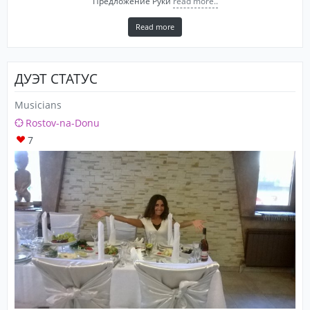
Предложение Руки
read more..
Read more
ДУЭТ СТАТУС
Musicians
Rostov-na-Donu
7