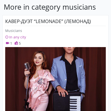
More in category musicians
КАВЕР-ДУЭТ “LEMONADE” (ЛЕМОНАД)
Musicians
In any city
1
5