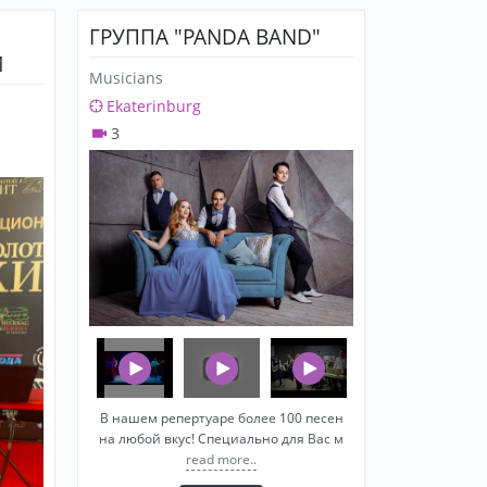
ГРУППА "PANDA BAND"
Й
Musicians
Ekaterinburg
3
В нашем репертуаре более 100 песен
на любой вкус! Специально для Вас м
read more..