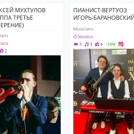
КСЕЙ МУХТУЛОВ
ПИАНИСТ-ВЕРТУОЗ
УППА ТРЕТЬЕ
ИГОРЬ БАРАНОВСКИ
ЕРЕНИЕ)
Musicians
ians
Moskva
mara
3
3
4
-10%
2