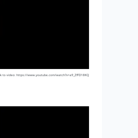
nk to video: https://www.youtube.com/watch?v=a9_ZfFD18KQ