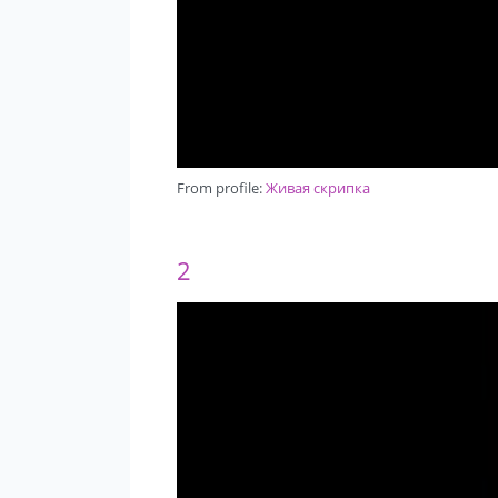
From profile:
Живая скрипка
2