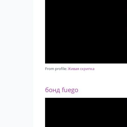
From profile:
Живая скрипка
бонд fuego