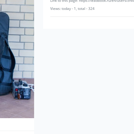
Link to this page: https://leadbook.ru/en/users/zhi
Views: today - 1, total - 324