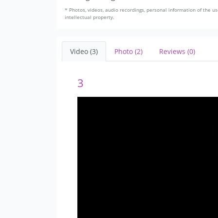
* Photos, videos, audio recordings, personal information of the us
intellectual property.
Video (3)
Photo (2)
Reviews (0)
3