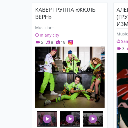
КАВЕР ГРУППА «ЖЮЛЬ
АЛЕ
ВЕРН»
(ГР
ИЗМ
Musicians
Music
In any city
Sa
5
8
18
3