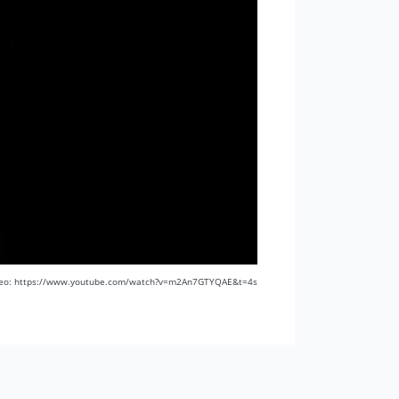
ideo: https://www.youtube.com/watch?v=m2An7GTYQAE&t=4s