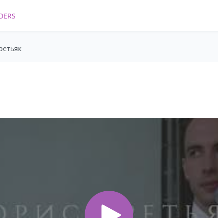
DERS
ретьяк