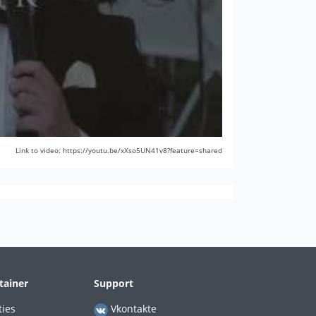
Link to video: https://youtu.be/xXso5UN41v8?feature=shared
tainer
Support
ties
Vkontakte