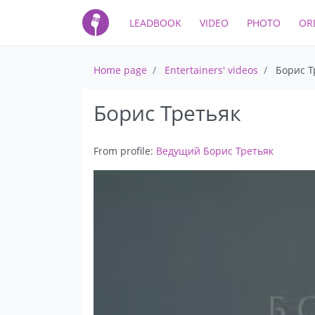
LEADBOOK
VIDEO
PHOTO
OR
Home page
Entertainers' videos
Борис Т
Борис Третьяк
From profile:
Ведущий Борис Третьяк