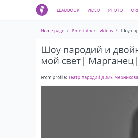
LEADBOOK
VIDEO
PHOTO
OR
Home page
Entertainers' videos
Шоу пар
Шоу пародий и двой
мой свет| Марганец|
From profile:
Театр пародий Димы Черникова f