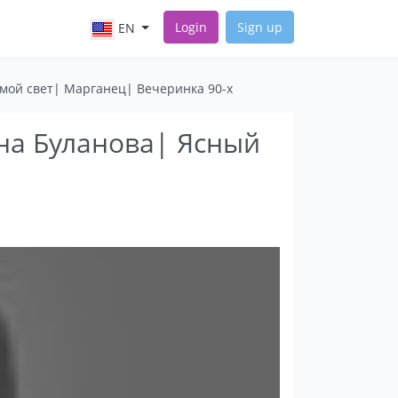
Login
Sign up
EN
мой свет| Марганец| Вечеринка 90-х
на Буланова| Ясный