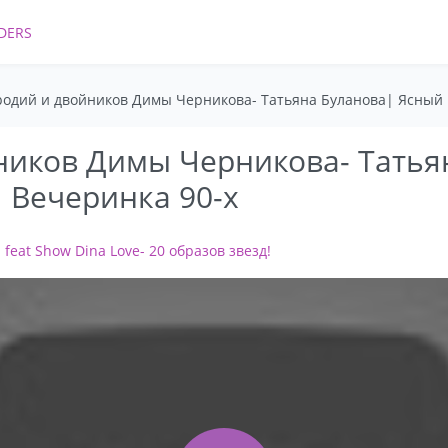
DERS
одий и двойников Димы Черникова- Татьяна Буланова| Ясный 
ников Димы Черникова- Татья
 Вечеринка 90-х
eat Show Dina Love- 20 образов звезд!