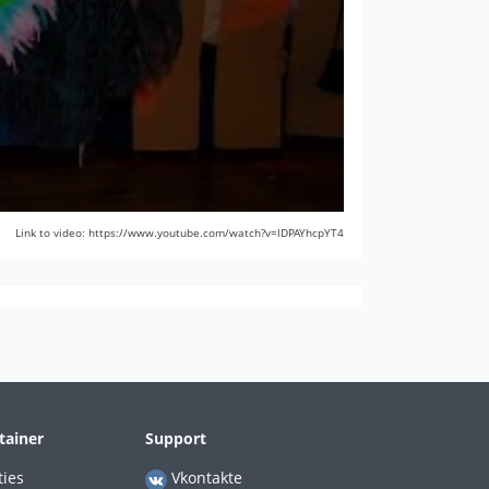
Link to video: https://www.youtube.com/watch?v=lDPAYhcpYT4
tainer
Support
ties
Vkontakte