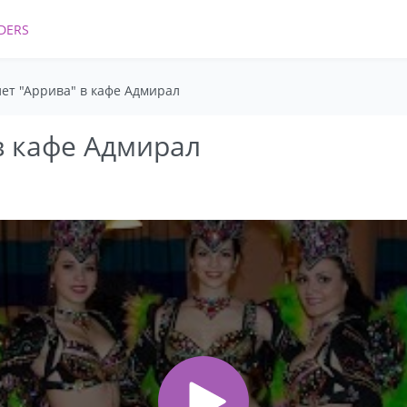
DERS
ет "Аррива" в кафе Адмирал
в кафе Адмирал