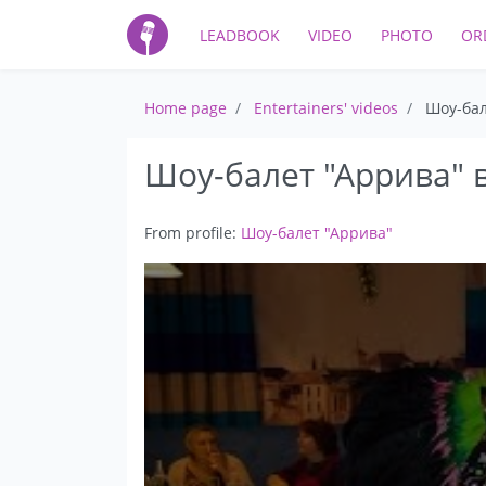
LEADBOOK
VIDEO
PHOTO
OR
Home page
Entertainers' videos
Шоу-бал
Шоу-балет "Аррива" 
From profile:
Шоу-балет "Аррива"