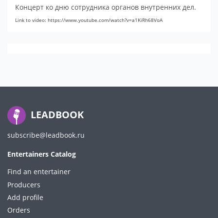
Концерт ко дню сотрудника органов внутренних дел.
Link to video: https://www.youtube.com/watch?v=a1KiRh68VoA
LEADBOOK
subscribe@leadbook.ru
Entertainers Catalog
Find an entertainer
Producers
Add profile
Orders