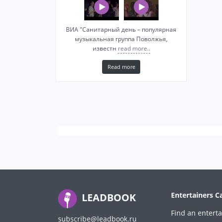
ВИА "Санитарный день – популярная
музыкальная группа Поволжья,
известн
read more..
Read more
Entertainers C
LEADBOOK
Find an enterta
subscribe@leadbook.ru