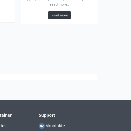
read more..
Read more
tainer
Support
ties
Vkontakte