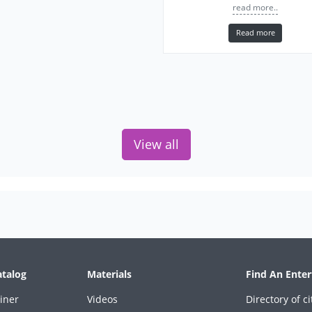
read more..
Read more
View all
atalog
Materials
Find An Enter
iner
Videos
Directory of ci