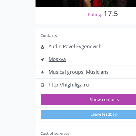
17.5
Rating:
Contacts
Yudin Pavel Evgenevich
Moskva
Musical groups
,
Musicians
http://high-liga.ru
Show contacts
Leave feedback
Cost of services