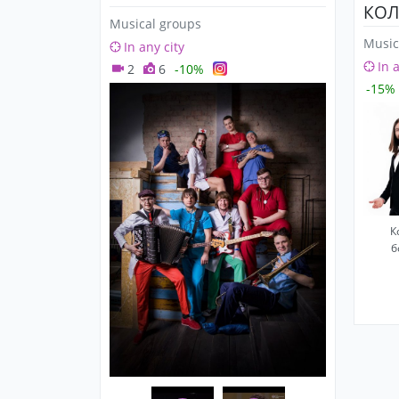
КОЛ
Musical groups
Music
In any city
In 
2
6
-10%
-15%
К
б