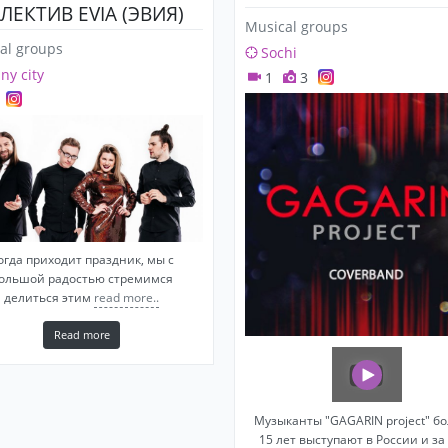
ЛЕКТИВ EVIA (ЭВИЯ)
Musical groups
al groups
Sochi
any city
1
3
огда приходит праздник, мы с
ольшой радостью стремимся
делиться этим
read more..
Read more
Музыканты "GAGARIN project" б
15 лет выступают в России и за