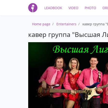
LEADBOOK
VIDEO
PHOTO
OR
Home page
Entertainers
кавер группа 
кавер группа "Высшая Л