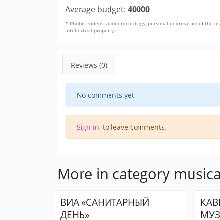
Average budget:
40000
* Photos, videos, audio recordings, personal information of the us
intellectual property.
Reviews (0)
No comments yet
Sign in
, to leave comments.
More in category musica
ВИА «САНИТАРНЫЙ
КАВ
ДЕНЬ»
МУ