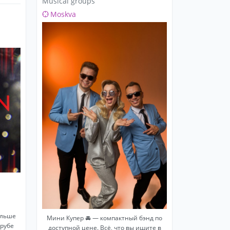
Musical groups
Moskva
ольше
Мини Купер 🚘 — компактный бэнд по
 рубе
доступной цене. Всё, что вы ищите в