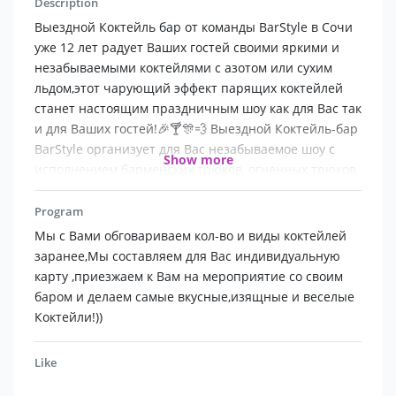
Description
Выездной Коктейль бар от команды BarStyle в Сочи
уже 12 лет радует Ваших гостей своими яркими и
незабываемыми коктейлями с азотом или сухим
льдом,этот чарующий эффект парящих коктейлей
станет настоящим праздничным шоу как для Вас так
и для Ваших гостей!🎉🍸🎊💨 Выездной Коктейль-бар
BarStyle организует для Вас незабываемое шоу с
Show more
исполнением барменских трюков, огненных трюков,
создаст атмосферу настоящего праздника и
приготовит специально для вас и ваших гостей
Program
превосходные коктейли!
Мы с Вами обговариваем кол-во и виды коктейлей
Мы команда Выездного коктейль бара 🍸🍹и бармен
заранее,Мы составляем для Вас индивидуальную
шоу🎉 в Сочи и Красной поляне BarStyle
карту ,приезжаем к Вам на мероприятие со своим
подготовили для Вас к Новогодним праздникам 🎄
баром и делаем самые вкусные,изящные и веселые
Новые программы Шоу и другие услуги Выездного
Коктейли!))
бара! как для небольших компаний так и для
огромных корпоративов!💃🏼🕺🏼ЗВОНИТЕ!!!
Like
ПИШИТЕ!!!
⠀