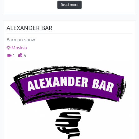
Read more
ALEXANDER BAR
Barman show
Moskva
1
5