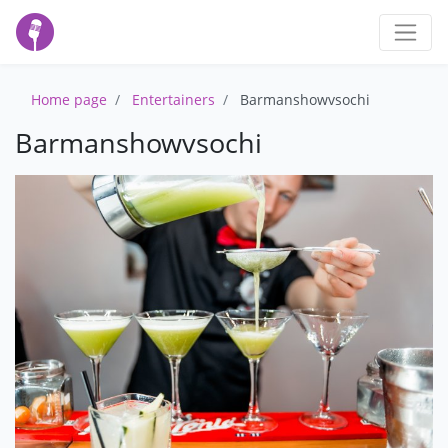
Home page
Entertainers
Barmanshowvsochi
Barmanshowvsochi