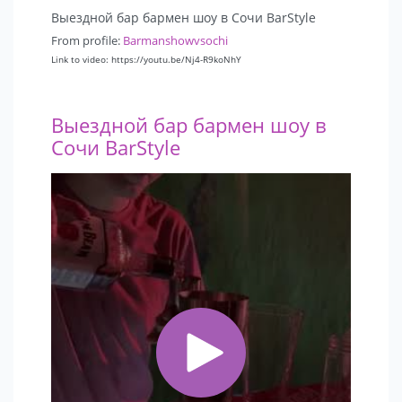
Выездной бар бармен шоу в Сочи BarStyle
From profile:
Barmanshowvsochi
Link to video: https://youtu.be/Nj4-R9koNhY
Выездной бар бармен шоу в
Сочи BarStyle