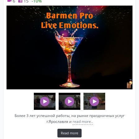
6
15
-10%
Более 3 лет успешной работы, на рынке праздничных услуг
г.Ярославля и
read more..
Read more