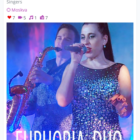
Singers
Moskva
7
5
1
7