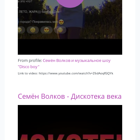
From profile:
Семён Волков и музыкальное шоу
"Disco boy"
Link to video: https://www.youtube.com/watch?v=Z6dAoqfGQYk
Семён Волков - Дискотека века