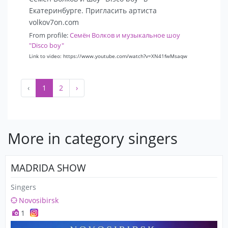
Екатеринбурге. Пригласить артиста
volkov7on.com
From profile:
Семён Волков и музыкальное шоу
"Disco boy"
Link to video: https://www.youtube.com/watch?v=XN41fwMsaqw
‹
1
2
›
More in category singers
MADRIDA SHOW
Singers
Novosibirsk
1