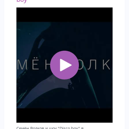
Семён Волков и шоу "Disco boy" в