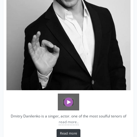
Dmitry Danilenko is a singer, actor. one of the most soulful tenors of
read more..
Read more