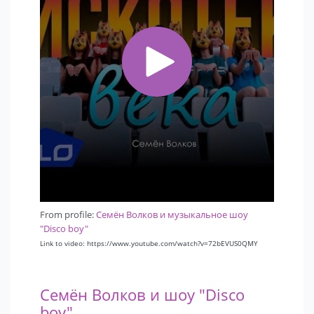
From profile:
Семён Волков и музыкальное шоу
"Disco boy"
Link to video: https://www.youtube.com/watch?v=72bEVUS0QMY
Семён Волков и шоу "Disco
boy"