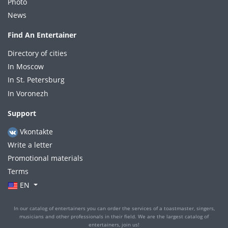
Photo
News
Find An Entertainer
Directory of cities
In Moscow
In St. Petersburg
In Voronezh
Support
Vkontakte
Write a letter
Promotional materials
Terms
EN
In our catalog of entertainers you can order the services of a toastmaster, singers,
musicians and other professionals in their field. We are the largest catalog of
entertainers, join us!