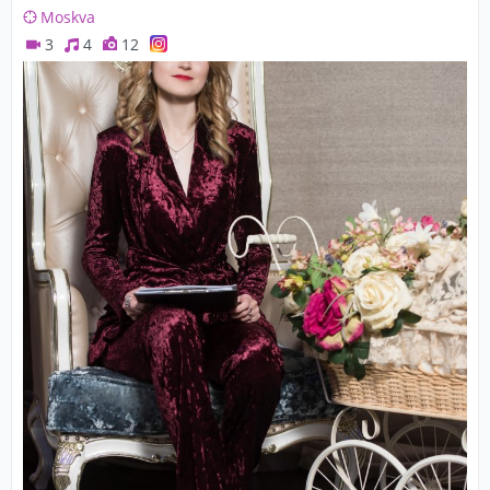
Moskva
3
4
12