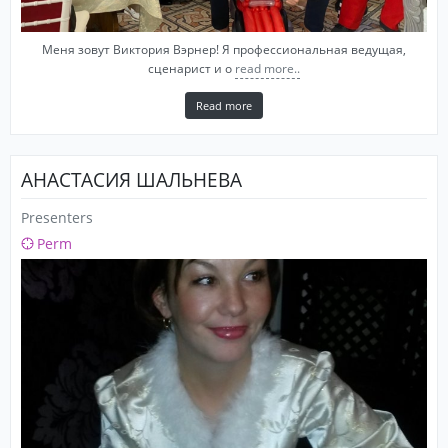
Меня зовут Виктория Вэрнер! Я профессиональная ведущая,
сценарист и о
read more..
Read more
АНАСТАСИЯ ШАЛЬНЕВА
Presenters
Perm