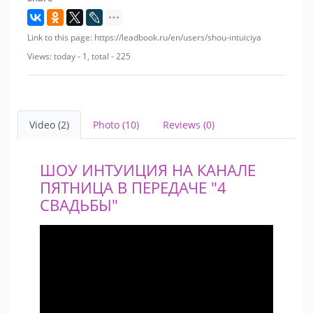
- Рыцарь.
- Танцует Фламенко.
Link to this page: https://leadbook.ru/en/users/shou-intuiciya
- Черлидинг.
Views: today - 1, total - 225
- Художественная гимнастика.
- Футбольный фристайл.
Video (2)
Photo (10)
Reviews (0)
ШОУ ИНТУИЦИЯ НА КАНАЛЕ
ПЯТНИЦА В ПЕРЕДАЧЕ "4
СВАДЬБЫ"