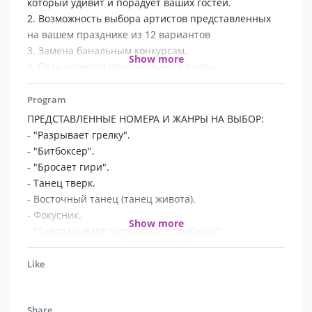
который удивит и порадует ваших гостей.
2. Возможность выбора артистов представленных
на вашем празднике из 12 вариантов
3. Замена банальным конкурсам.
Show more
4. Пять номеров оригинального жанра.
5. 25\30 минут времени, гости заняты
увлекательным интерактивом.
Program
P.S. и провести это может любой ведущий!!!
ПРЕДСТАВЛЕННЫЕ НОМЕРА И ЖАНРЫ НА ВЫБОР:
- "Разрывает грелку".
- "Битбоксер".
- "Бросает гири".
- Танец тверк.
- Восточный танец (танец живота).
- Фокусник.
Show more
- "Заворачивает сковородку в трубочку".
- Эквилибр на тростях.
- Световое шоу.
Like
- Вело трюкач.
- Паркурщик.
Share
- Баскетбольный фристайл