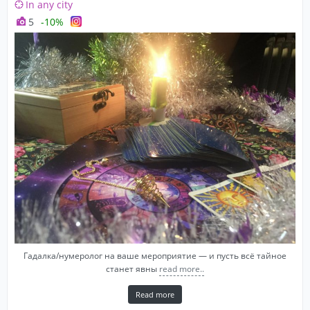
In any city
5
-10%
Гадалка/нумеролог на ваше мероприятие — и пусть всё тайное
станет явны
read more..
Read more