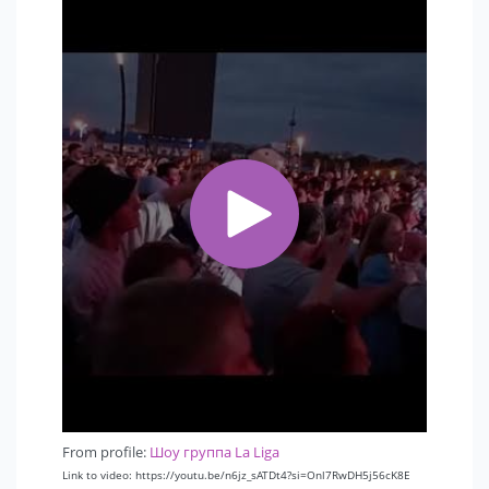
From profile:
Шоу группа La Liga
Link to video: https://youtu.be/n6jz_sATDt4?si=Onl7RwDH5j56cK8E