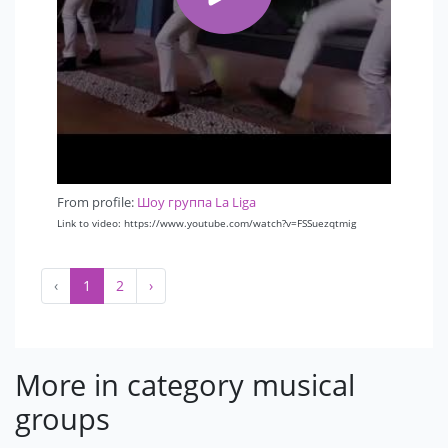
From profile:
Шоу группа La Liga
Link to video: https://www.youtube.com/watch?v=FSSuezqtmig
‹
1
2
›
More in category musical
groups