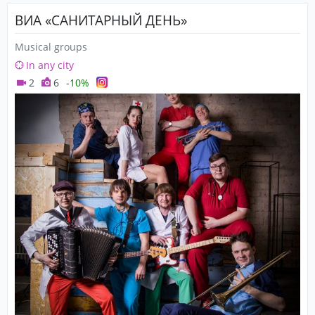
ВИА «САНИТАРНЫЙ ДЕНЬ»
Musical groups
In any city
2
6
-10%