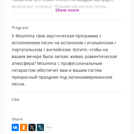
видеоклип (ссылки). Помимо авторских песен,
Show more
Moumina исполняет каверы на песни таких
исполнителей, как: Shakira, Mariah Carie, Whitney
Houston, Sia, Mandy Moore, Lisa Lavie, Yasmin Levy,
Program
Etta James, Joss Stone,Руслана, Ирина Дубцова.
У Moumina своя акустическая программа с
У Moumina своя акустическая программа с
исполнением песен на испанском / итальянском /
исполнением песен на испанском / итальянском /
португальском / английском. Хотите, чтобы на
португальском / английском. Хотите, чтобы на
вашем вечере была легкая, живая, романтическая
вашем вечере была легкая, живая, романтическая
атмосфера? Moumina с профессиональным
атмосфера? Moumina с профессиональным
гитаристом обеспечит вам и вашим гостям
гитаристом обеспечит вам и вашим гостям
прекрасный праздник под латиноамериканские
прекрасный праздник под латиноамериканские
песни.
песни.
Like
Share