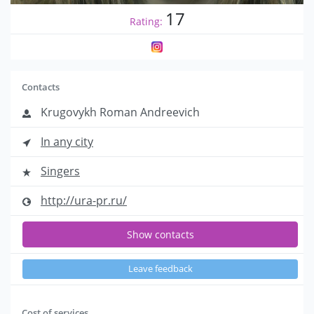
17
Rating:
Contacts
Krugovykh Roman Andreevich
In any city
Singers
http://ura-pr.ru/
Show contacts
Leave feedback
Cost of services