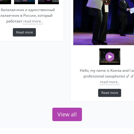
 балалаечник и единственный
алалаечник в России, который
работает
read more..
Read more
Hello, my name is Ksenia and I 
professional saxophonist 🎷 🎷
read more..
Read more
View all