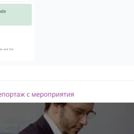
ode
er are his
епортаж с мероприятия