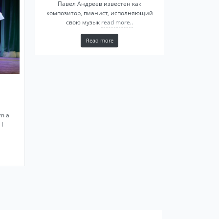
Павел Андреев известен как
композитор, пианист, исполняющий
свою музык
read more..
Read more
am a
 I