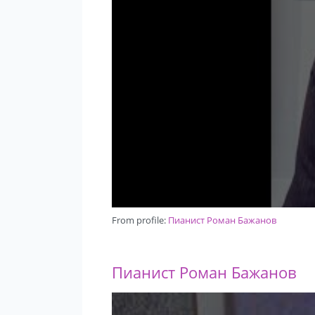
From profile:
Пианист Роман Бажанов
Пианист Роман Бажанов