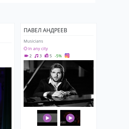
ПАВЕЛ АНДРЕЕВ
Musicians
In any city
2
3
5
-5%