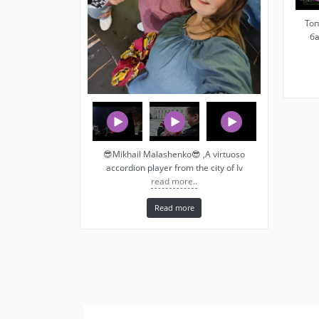
Топ
б
😎Mikhail Malashenko😎 ,A virtuoso
accordion player from the city of Iv
read more..
Read more