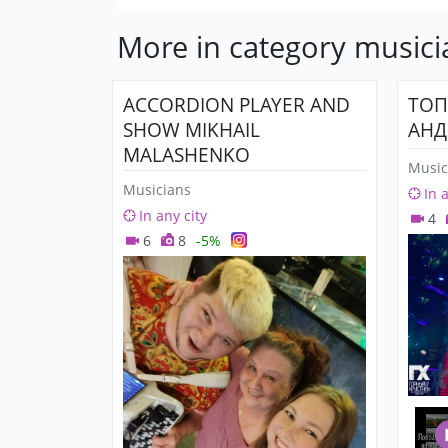
More in category musici
ACCORDION PLAYER AND
ТОП
SHOW MIKHAIL
АНД
MALASHENKO
Music
Musicians
In 
In any city
4
6
8
-5%