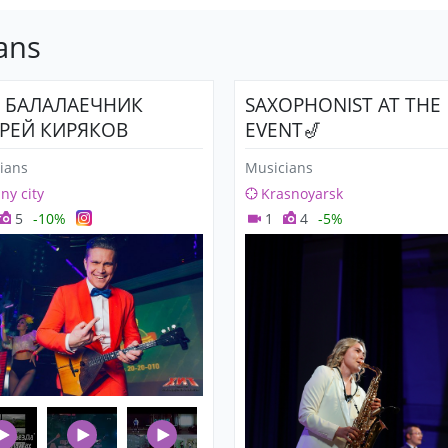
ans
 БАЛАЛАЕЧНИК
SAXOPHONIST AT THE
РЕЙ КИРЯКОВ
EVENT🎷
ians
Musicians
any city
Krasnoyarsk
5
-10%
1
4
-5%