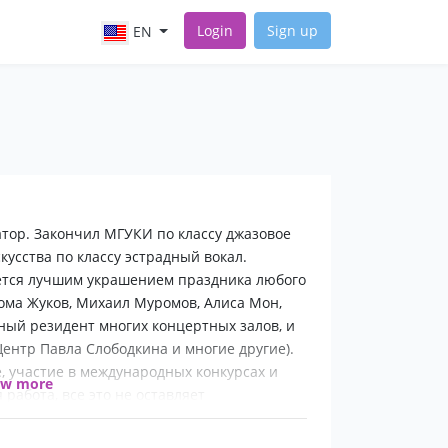
Login
Sign up
EN
ор. Закончил МГУКИ по классу джазовое
усства по классу эстрадный вокал.
ется лучшим украшением праздника любого
Рома Жуков, Михаил Муромов, Алиса Мон,
ный резидент многих концертных залов, и
ентр Павла Слободкина и многие другие).
, участие в международных конкурсах и
ow more
работа, все это не оставляет
аже самых сдержанных слушателей! Яркая
ый вкус производят потрясающее и надолго