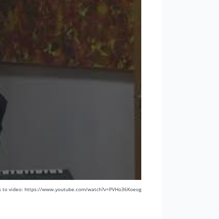
k to video: https://www.youtube.com/watch?v=PVHo36Koeog