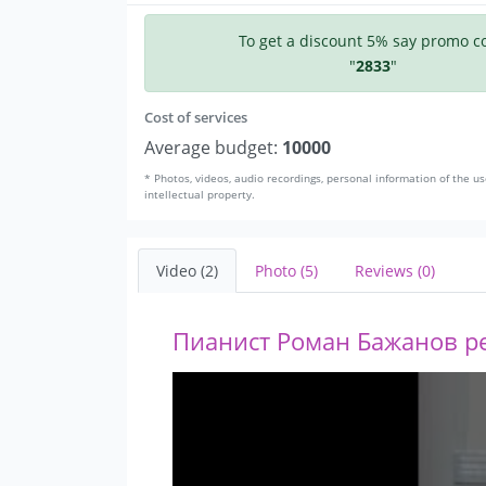
To get a discount 5% say promo c
"
2833
"
Cost of services
Average budget:
10000
* Photos, videos, audio recordings, personal information of the us
intellectual property.
Video (2)
Photo (5)
Reviews (0)
Пианист Роман Бажанов р