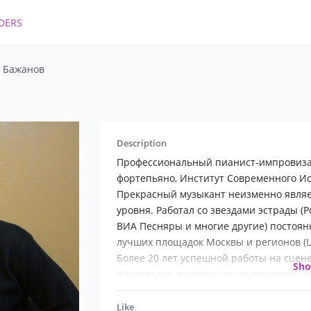
DERS
 Бажанов
Description
Профессиональный пианист-импровизат
фортепьяно, Институт Современного Иск
Прекрасный музыкант неизменно явля
уровня. Работал со звездами эстрады (
ВИА Песняры и многие другие) постоян
лучших площадок Москвы и регионов (Ц
Более 20 лет успешной работы на сцене
Sh
фестивалях, виртуозная композиторская 
равнодушными и приводит в восторг д
индивидуальность и тонкий музыкальн
Like