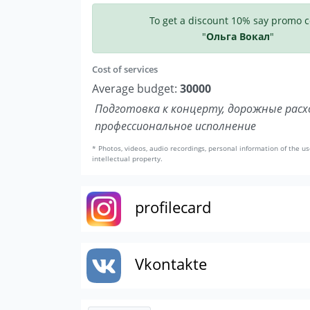
To get a discount 10% say promo 
"
Ольга Вокал
"
Cost of services
Average budget:
30000
Подготовка к концерту, дорожные расх
профессиональное исполнение
* Photos, videos, audio recordings, personal information of the us
intellectual property.
profilecard
Vkontakte