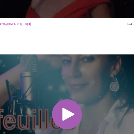
ер,джаз,эстрада)
Link