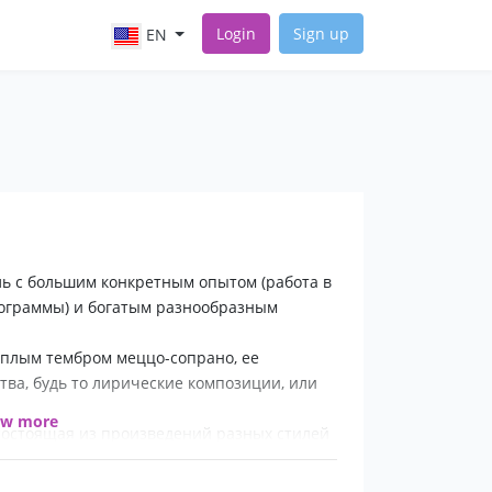
Login
Sign up
EN
ь с большим конкретным опытом (работа в
рограммы) и богатым разнообразным
плым тембром меццо-сопрано, ее
тва, будь то лирические композиции, или
ow more
остоящая из произведений разных стилей
удовлетворит слух каждого зрителя