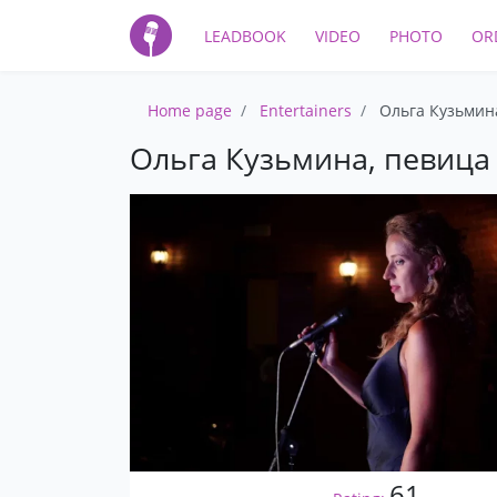
LEADBOOK
VIDEO
PHOTO
OR
Home page
Entertainers
Ольга Кузьмина
Ольга Кузьмина, певица 
61