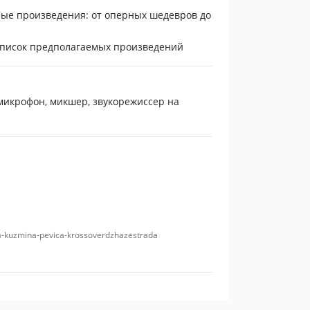
ные произведения: от оперных шедевров до
 список предполагаемых произведений
микрофон, микшер, звукорежиссер на
lga-kuzmina-pevica-krossoverdzhazestrada