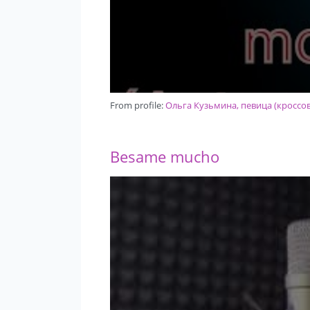
From profile:
Ольга Кузьмина, певица (кроссов
Besame mucho