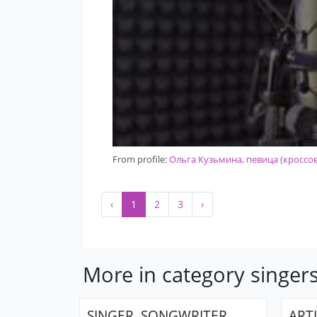
From profile:
Ольга Кузьмина, певица (кроссов
‹
1
2
3
›
More in category singer
SINGER, SONGWRITER
ARTI