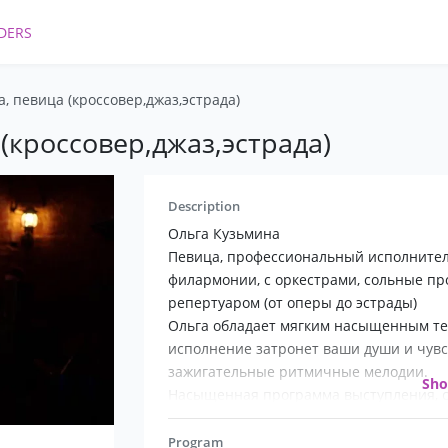
DERS
, певица (кроссовер,джаз,эстрада)
(кроссовер,джаз,эстрада)
Description
Ольга Кузьмина
Певица, профессиональный исполнител
филармонии, с оркестрами, сольные п
репертуаром (от оперы до эстрады)
Ольга обладает мягким насыщенным те
исполнение затронет ваши души и чувс
зажигательные ритмичные мелодии.
Sh
Насыщенная программа выступления, с
и жанров (по желанию заказчика), что 
Program