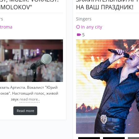
I MOLOKOV"
НА ВАШ ПРАЗДНИК!
rs
Singers
troma
In any city
5
азать Артиста. Вокалист "Юрий
оков". Настоящий голос, живой
звук
read more..
Read more