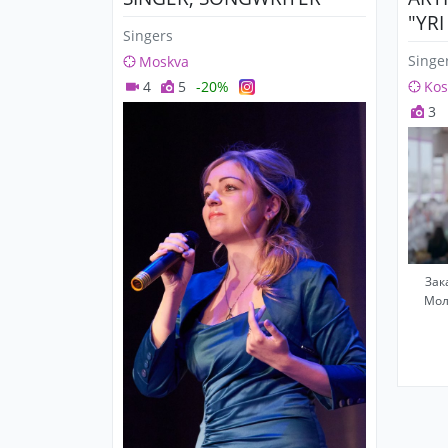
"YR
Singers
Singe
Moskva
4
5
-20%
Kos
3
Зак
Мол