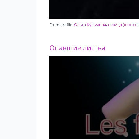
From profile:
Ольга Кузьмина, певица (кроссов
Опавшие листья