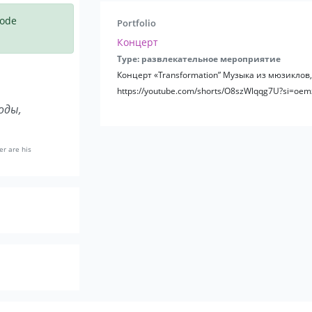
code
Portfolio
Концерт
Type: развлекательное мероприятие
Концерт «Transformation” Музыка из мюзиклов,
https://youtube.com/shorts/O8szWlqqg7U?si=
оды,
er are his