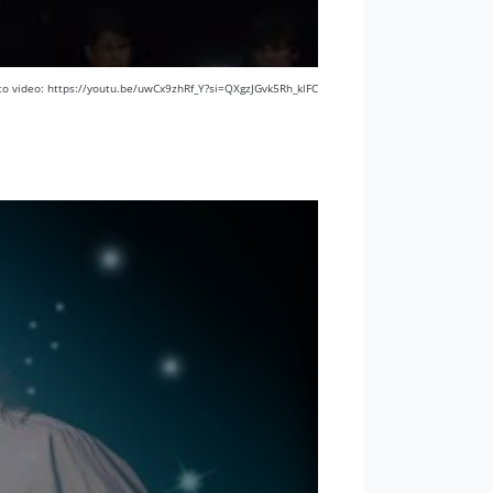
 to video: https://youtu.be/uwCx9zhRf_Y?si=QXgzJGvk5Rh_klFC