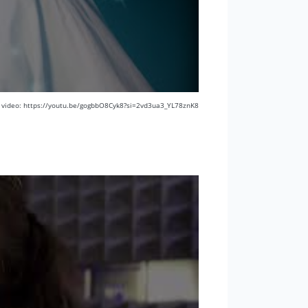
o video: https://youtu.be/gogbbO8Cyk8?si=2vd3ua3_YL78znK8