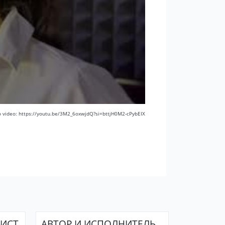
to video: https://youtu.be/3M2_6oxwjdQ?si=bttjH0M2-cPybEIX
ТИСТ
АВТОР И ИСПОЛНИТЕЛЬ