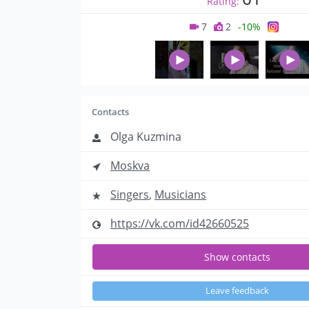
Rating:
7
2
-10%
Contacts
Olga Kuzmina
Moskva
Singers
,
Musicians
https://vk.com/id42660525
Show contacts
Leave feedback