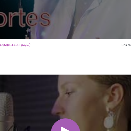
ер,джаз,эстрада)
Link t