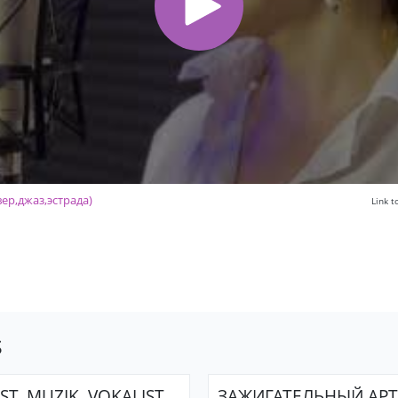
ер,джаз,эстрада)
Link 
s
ST, MUZIK. VOKALIST.
ЗАЖИГАТЕЛЬНЫЙ АР