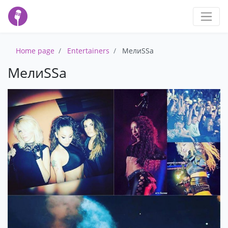
Home page
Entertainers
MелиSSa
MелиSSa