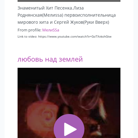
Знаменитый Хит Песенка.Лиза
Роднянская(Мелиssа) первоисполнительница
мирового хита и Сергей Жуков(Руки Вверх)
From profile:
MелиSSa
Link to video: https://www.youtube.com/watch?v=GoTXvkshGtw
любовь над землей