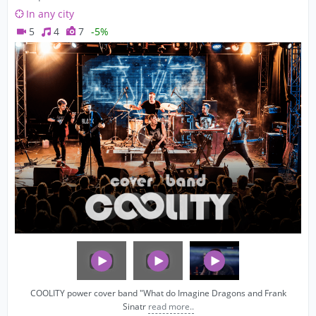
In any city
5
4
7
-5%
COOLITY power cover band "What do Imagine Dragons and Frank
Sinatr
read more..