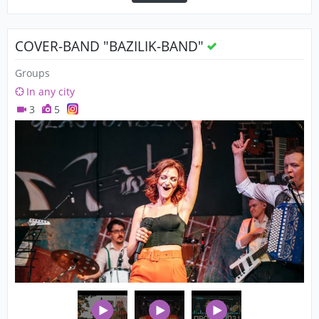
COVER-BAND "BAZILIK-BAND"
Groups
In any city
3
5