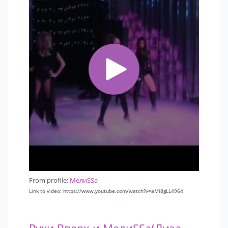
From profile:
MелиSSa
Link to video: https://www.youtube.com/watch?v=aMi8gLL4964