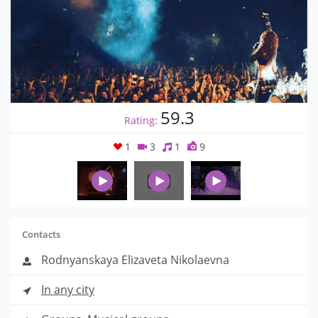
59.3
Rating:
1
3
1
9
Contacts
Rodnyanskaya Elizaveta Nikolaevna
In any city