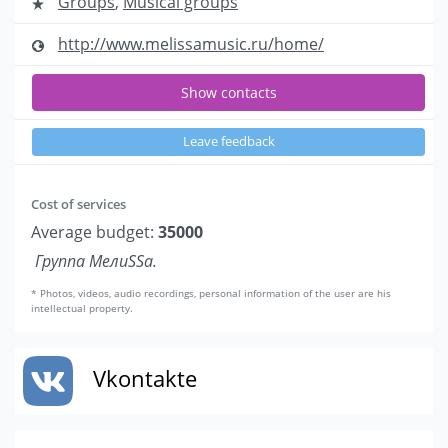
Groups
,
Musical groups
http://www.melissamusic.ru/home/
Show contacts
Leave feedback
Cost of services
Average budget:
35000
Группа МелиSSa.
* Photos, videos, audio recordings, personal information of the user are his
intellectual property.
Vkontakte