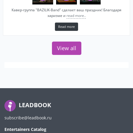
Кавер-группа "BAZILIK-Band" сделает ваш праздник! Благодаря
харизме и
read more..
Read more
View all
LEADBOOK
subscribe@leadbook.ru
Entertainers Catalog