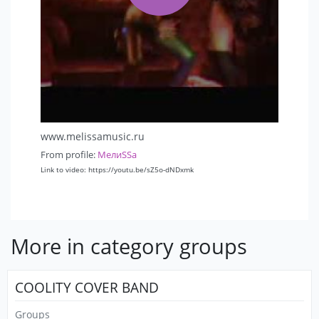
www.melissamusic.ru
From profile:
MелиSSa
Link to video: https://youtu.be/sZ5o-dNDxmk
More in category groups
COOLITY COVER BAND
Groups