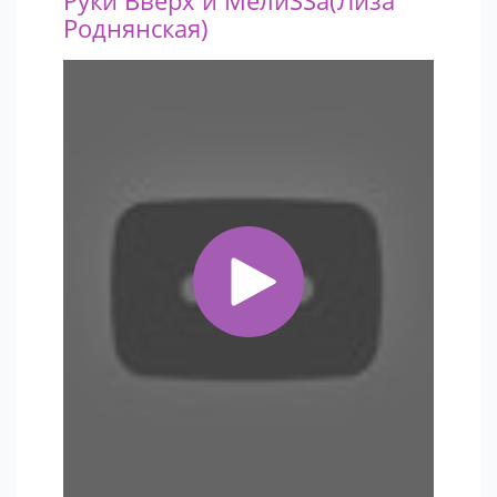
Руки Вверх и МелиSSа(Лиза
Роднянская)