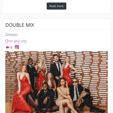
Read more
DOUBLE MIX
Groups
In any city
4