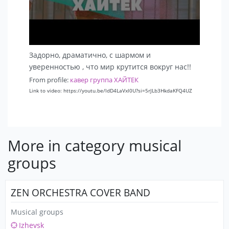
Задорно, драматично, с шармом и
уверенностью , что мир крутится вокруг нас!!
From profile:
кавер группа ХАЙТЕК
Link to video: https://youtu.be/ldD4LaVxl0U?si=5rJLb3HkdaKFQ4UZ
More in category musical
groups
ZEN ORCHESTRA COVER BAND
Musical groups
Izhevsk