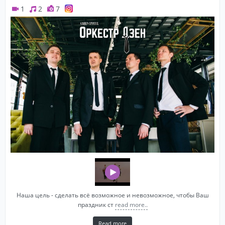
1
2
7
Наша цель - сделать всё возможное и невозможное, чтобы Ваш
праздник ст
read more..
Read more