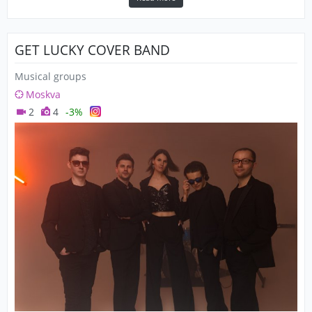
GET LUCKY COVER BAND
Musical groups
Moskva
2
4
-3%