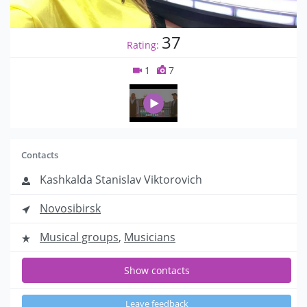
37
Rating:
1
7
Contacts
Kashkalda Stanislav Viktorovich
Novosibirsk
Musical groups
,
Musicians
Show contacts
Leave feedback