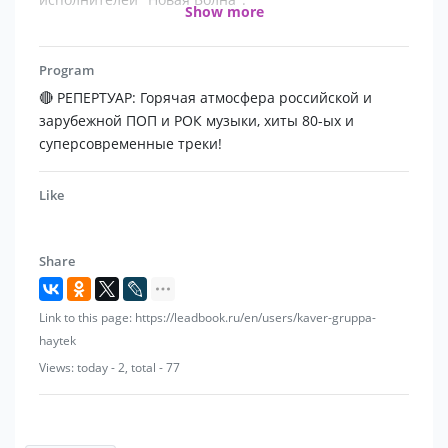
Show more
⭐️ Финалисты 4 сезона Всероссийского
телевизионного проекта "НОВАЯ ЗВЕЗДА" в Москве.
Program
🔴 РЕПЕРТУАР: Горячая атмосфера российской и
зарубежной ПОП и РОК музыки, хиты 80-ых и
суперсовременные треки!
Like
Share
Link to this page: https://leadbook.ru/en/users/kaver-gruppa-
haytek
Views: today - 2, total - 77