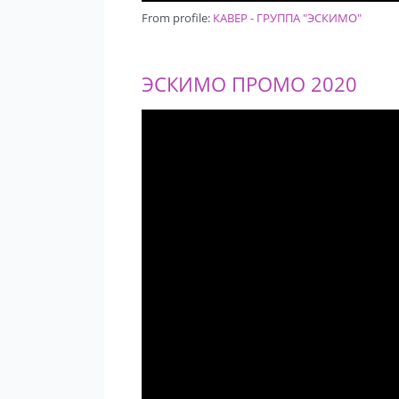
From profile:
КАВЕР - ГРУППА "ЭСКИМО"
ЭСКИМО ПРОМО 2020