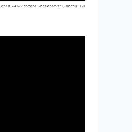
185032841?z=video-185032841_456239036%2Fpl_-185032841_-2