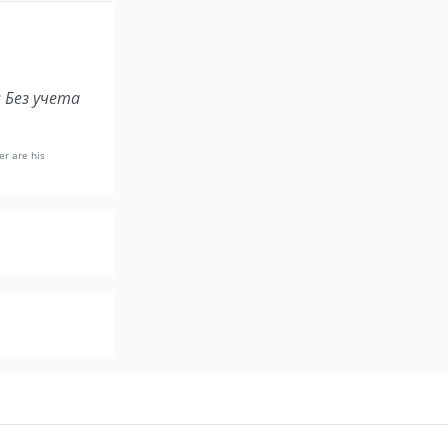
; Без учета
er are his