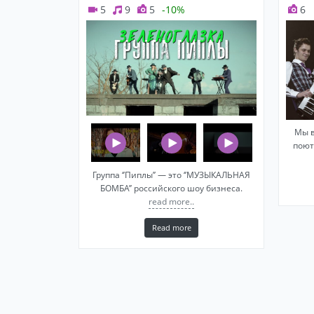
5
9
5
-10%
6
Мы в
поют
Группа ‘’Пиплы’’ — это ‘’МУЗЫКАЛЬНАЯ
БОМБА’’ российского шоу бизнеса.
read more..
Read more