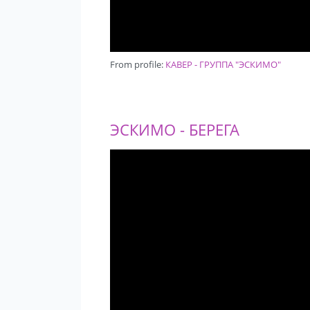
From profile:
КАВЕР - ГРУППА "ЭСКИМО"
ЭСКИМО - БЕРЕГА