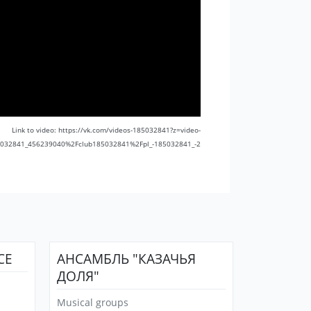
Link to video: https://vk.com/videos-185032841?z=video-
032841_456239040%2Fclub185032841%2Fpl_-185032841_-2
CE
АНСАМБЛЬ "КАЗАЧЬЯ
ДОЛЯ"
Musical groups