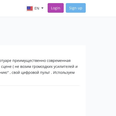
Login
Sign up
EN
ертуаре преимущественно современная
сцене ( не возим громоздких усилителей и
инию" , свой цифровой пульт . Используем