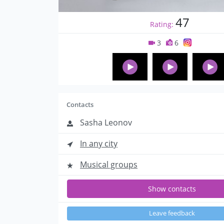
47
Rating:
3
6
Contacts
Sasha Leonov
In any city
Musical groups
Show contacts
Leave feedback