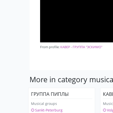
From profile:
КАВЕР - ГРУППА "ЭСКИМО"
More in category musica
ГРУППА ПИПЛЫ
КАВ
Musical groups
Music
Sankt-Peterburg
Vol