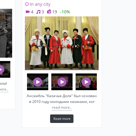
In any city
4
3
19
-10%
ional
ore..
Ансамбль "Казачья Доля" был основан
в 2010 году молодыми казаками, кот
read more..
Read more