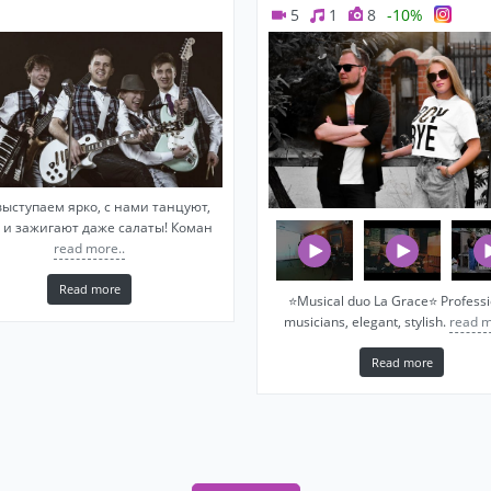
5
1
8
-10%
ыступаем ярко, с нами танцуют,
 и зажигают даже салаты! Коман
read more..
Read more
⭐️Musical duo La Grace⭐️ Profess
musicians, elegant, stylish.
read m
Read more