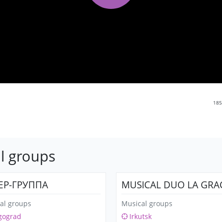
185
l groups
ЕР-ГРУППА
MUSICAL DUO LA GRA
al groups
Musical groups
gograd
Irkutsk