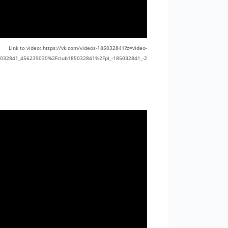
Link to video: https://vk.com/videos-185032841?z=video-
032841_456239030%2Fclub185032841%2Fpl_-185032841_-2