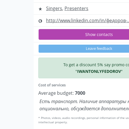
Singers
,
Presenters
http://www.linkedin.com/in/федоров-..
Show contacts
Leave feedback
To get a discount 5% say promo c
"
IWANTONLYFEDOROV
"
Cost of services
Average budget:
7000
Есть транспорт. Наличие аппаратуры 
опционально, обсуждается дополнител
* Photos, videos, audio recordings, personal information of the us
intellectual property.