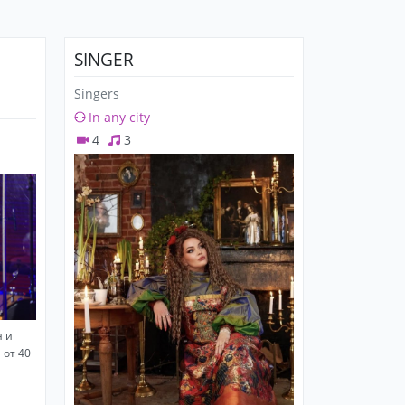
SINGER
Singers
In any city
4
3
н и
 от 40