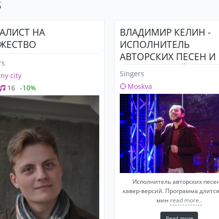
s
АЛИСТ НА
ВЛАДИМИР КЕЛИН -
ЖЕСТВО
ИСПОЛНИТЕЛЬ
АВТОРСКИХ ПЕСЕН И
rs
КАВЕР ВЕРСИЙ
Singers
any city
МУЗЫКАЛЬНОЕ
Moskva
16
-10%
СОПРОВОЖДЕНИЕ
ТОРЖЕСТВ
Исполнитель авторских песе
кавер-версий. Программа длится
мин
read more..
Read more