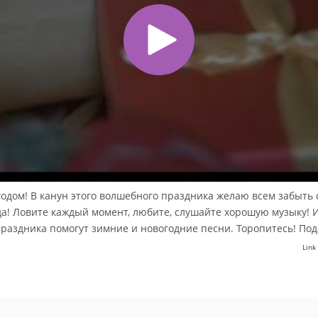
дом! В канун этого волшебного праздника желаю всем забыть о
! Ловите каждый момент, любите, слушайте хорошую музыку! И...
праздника помогут зимние и новогодние песни. Торопитесь! Под
Link