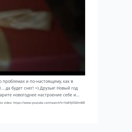
 проблемах и по-настоящему, как в
 да будет снег! =) Друзья! Новый год
арите новогоднее настроение себе и...
 to video: https://www.youtube.com/watch?v=5d69j0GDmME