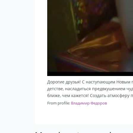
Дорогие друзья! С наступающим Новым го
детстве, насладиться предвкушением чуда
ближе, чем кажется! Создать атмосферу 
From profile:
Владимир Федоров