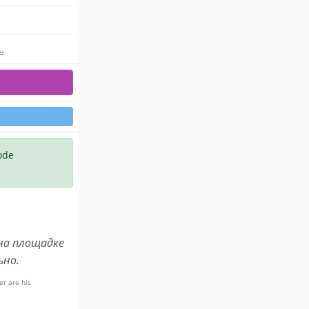
.
ode
на площадке
ьно.
er are his