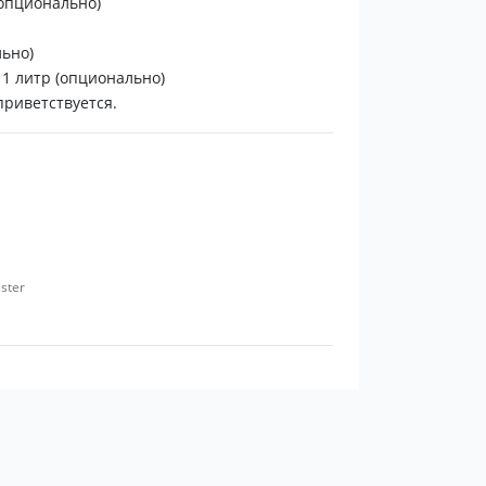
(опционально)
ьно)
 1 литр (опционально)
риветствуется.
ester