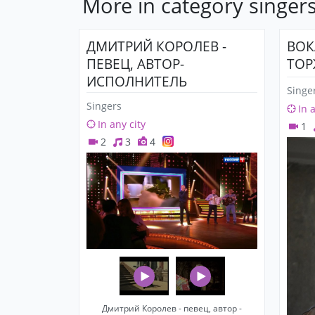
More in category singer
ДМИТРИЙ КОРОЛЕВ -
ВОК
ПЕВЕЦ, АВТОР-
ТОР
ИСПОЛНИТЕЛЬ
Singe
ЛИРИЧЕСКОГО
Singers
In 
ШАНСОНА
In any city
1
2
3
4
Дмитрий Королев - певец, автор -