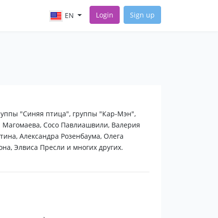
Login
Sign up
EN
уппы "Синяя птица", группы "Кар-Мэн",
а Магомаева, Сосо Павлиашвили, Валерия
тина, Александра Розенбаума, Олега
на, Элвиса Пресли и многих других.