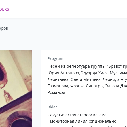
DERS
оров
Program
Песни из репертуара группы "Браво" гр
Юрия Антонова, Эдуарда Хиля, Муслим
Леонтьева, Олега Митяева, Леонида Агу
Газманова, Фрэнка Синатры, Элтона Джо
Романсы
Rider
- акустическая стереосистема
- мониторная линия (опционально)