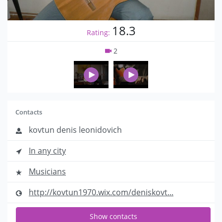
18.3
Rating:
2
Contacts
kovtun denis leonidovich
In any city
Musicians
http://kovtun1970.wix.com/deniskovt...
Show contacts