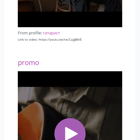
From profile:
гитарист
Link to video: https://youtu.be/tecCzjgB4tE
promo