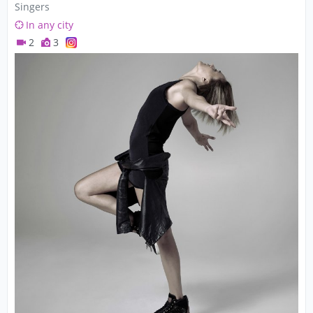
Singers
In any city
2
3