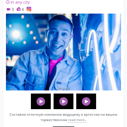
In any city
3
4
Составлю отличную компанию ведущему и артистам на вашем
торжественном
read more..