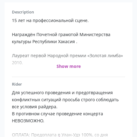
Description
15 лет на профессиональной сцене.
Награждён Почетной грамотой Министерства
культуры Республики Хакасия .
Лауреат первой Народной премии «Золотая лимба»
2010.
Show more
Лауреат Международного фестиваля этнической
эстрады
Rider
«ОТ ЫРЫ» 2006,2010.
Для успешного проведения и предотвращения
конфликтных ситуаций просьба строго соблюдать
Лауреат Международного фестиваля эстрадной
все условия райдера.
песни
В противном случае проведение концерта
«Белый месяц» 2001 ,2003.
НЕВОЗМОЖНО.
Обладатель звания «Почетный Джидинец».
ОПЛАТА: Предоплата в Улан-Удэ 100%, со дня