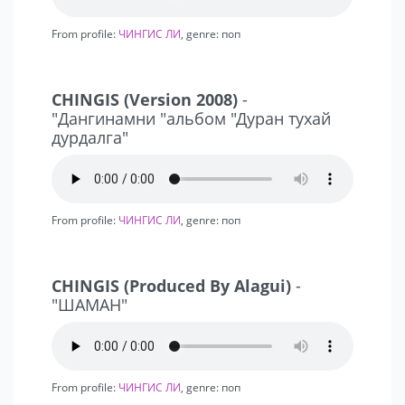
From profile:
ЧИНГИС ЛИ
, genre: поп
ПРОЖИВАНИЕ:
ОТЕЛЬ в тихом месте, окна не на проезжую часть,
CHINGIS (Version 2008)
-
желательно за городом
"Дангинамни "альбом "Дуран тухай
1 - ЛЮКС - АПАРТАМЕНТЫ для артиста: большая
дурдалга"
кровать
( кондиционер).
дезодорант из серии "океанская свежесть
From profile:
ЧИНГИС ЛИ
, genre: поп
В номере должны быть фрукты в холодильнике мин.
вода, йогурты, шоколад и чай.
В номере должен быть телевизор, холодильник, душ
CHINGIS (Produced By Alagui)
-
с горячей водой, туалет.
"ШАМАН"
ГРИМЕРНЫЕ:
Отдельная гримерная комната, если холодно
необходим калорифер, если жарко - кондиционер
From profile:
ЧИНГИС ЛИ
, genre: поп
(вентилятор). Зеркало обязательно.