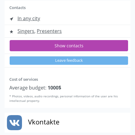
Contacts
In any city
Singers
,
Presenters
Show contacts
Leave feedback
Cost of services
Average budget:
1000$
* Photos, videos, audio recordings, personal information of the user are his
intellectual property.
Vkontakte