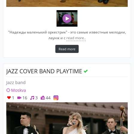
"Надежды маленький оркестрик" - это самые известные мелодии,
лаунж и с
read more..
Read more
JAZZ COVER BAND PLAYTIME
Jazz band
Moskva
1
16
3
44