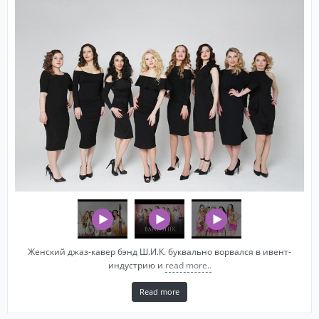
Женский джаз-кавер бэнд Ш.И.К. буквально ворвался в ивент-
индустрию и
read more..
Read more