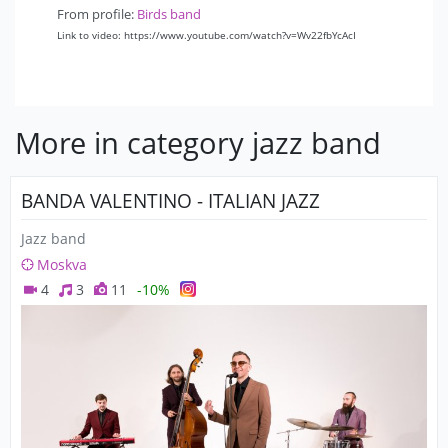
From profile:
Birds band
Link to video: https://www.youtube.com/watch?v=Wv22fbYcAcI
More in category jazz band
BANDA VALENTINO - ITALIAN JAZZ
Jazz band
Moskva
4
3
11
-10%