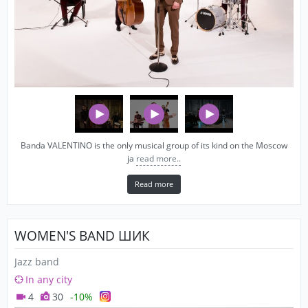
Banda VALENTINO is the only musical group of its kind on the Moscow
ja
read more..
Read more
WOMEN'S BAND ШИК
Jazz band
In any city
4
30
-10%