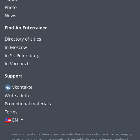
Photo
News
Find An Entertainer
Directory of cities
In Moscow
In St. Petersburg
In Voronezh
Support
Vkontakte
Write a letter
Promotional materials
Terms
EN
In our catalog of entertainers you can order the services of a toastmaster, singers,
musicians and other professionals in their field. We are the largest catalog of