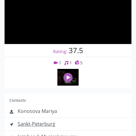
37.5
Rating:
1
1
5
Contacts
Konosova Mariya
Sankt-Peterburg