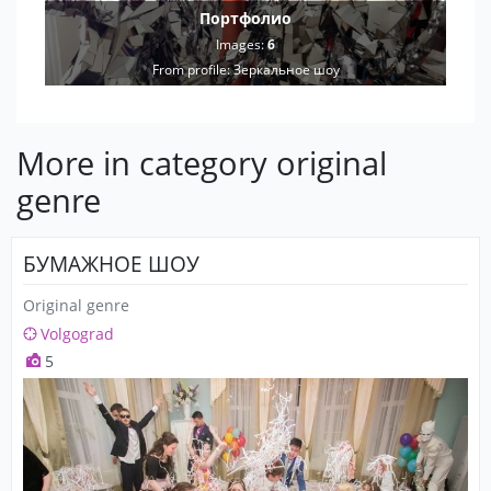
Портфолио
Images:
6
From profile:
Зеркальное шоу
More in category original
genre
БУМАЖНОЕ ШОУ
Original genre
Volgograd
5