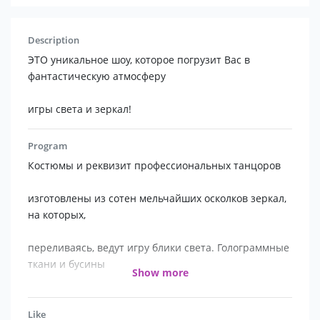
Description
ЭТО уникальное шоу, которое погрузит Вас в
фантастическую атмосферу
игры света и зеркал!
Program
Костюмы и реквизит профессиональных танцоров
изготовлены из сотен мельчайших осколков зеркал,
на которых,
переливаясь, ведут игру блики света. Голограммные
ткани и бусины
Show more
блистают как бриллианты, согласуясь с движениями
актеров.
Like