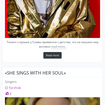
Талант к музыке у Славы проявился с детства, что не мешало ему
активно
read more..
Read more
«SHE SINGS WITH HER SOUL«
Singers
Torzhok
2