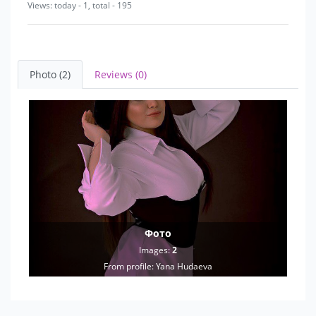
Views: today - 1, total - 195
Photo (2)
Reviews (0)
Фото
Images:
2
From profile:
Yana Hudaeva