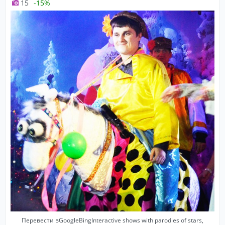
15
-15%
Перевести вGoogleBingInteractive shows with parodies of stars,