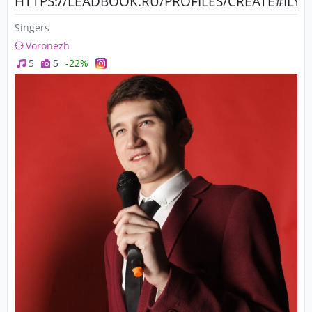
HTTPS://LEADBOOK.RU/PROFILES/CREATE#ILY
Singers
Voronezh
5
5
-22%