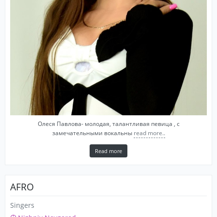
Олеся Павлова- молодая, талантливая певица , с
замечательными вокальны
read more..
Read more
AFRO
Singers