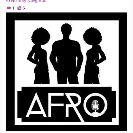
Nizhniy Novgorod
1
5