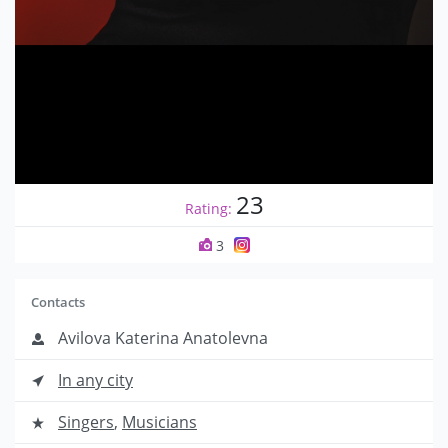
23
Rating:
3
Contacts
Avilova Katerina Anatolevna
In any city
Singers
,
Musicians