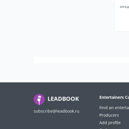
межд
Entertainers C
LEADBOOK
Find an enterta
subscribe@leadbook.ru
Producers
Add profile