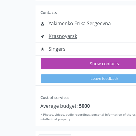
Contacts
Yakimenko Erika Sergeevna
Krasnoyarsk
Singers
Show contacts
Leave feedback
Cost of services
Average budget:
5000
* Photos, videos, audio recordings, personal information of the us
intellectual property.