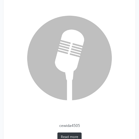
cewida4505
Read more