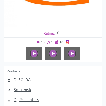
71
Rating:
13
1
10
Contacts
Dj SOLDA
Smolensk
DJ
,
Presenters