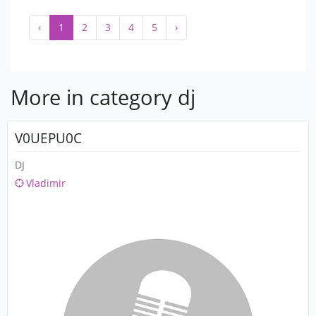
‹
1
2
3
4
5
›
More in category dj
V0UEPU0C
DJ
Vladimir