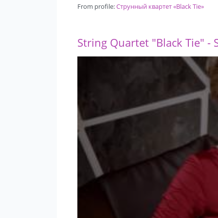
From profile:
Струнный квартет «Black Tie»
String Quartet "Black Tie" -