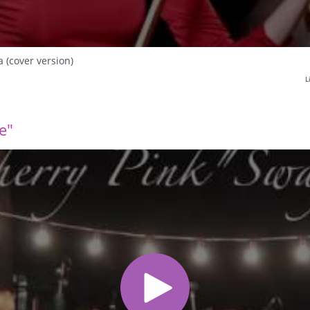
a (cover version)
L
e"