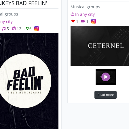
KEYS BAD FEELIN'
Musical groups
al groups
In any city
any city
1
1
5
12
-5%
Read more