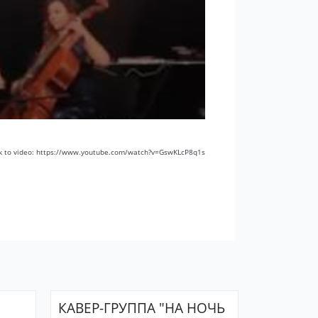
k to video: https://www.youtube.com/watch?v=GswKLcP8q1s
КАВЕР-ГРУППА "НА НОЧЬ