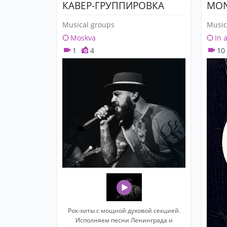
КАВЕР-ГРУППИРОВКА
MON
Musical groups
Music
Moskva
In 
1
4
10
Рок-хиты с мощной духовой секцией.
Исполняем песни Ленинграда и