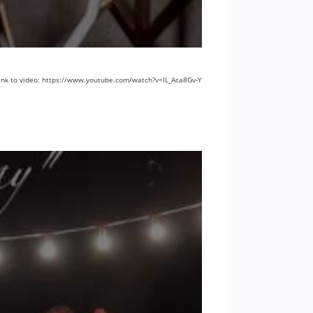
ink to video: https://www.youtube.com/watch?v=IL_Aca8Gv-Y