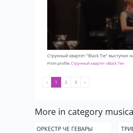
Струнный квартет "Black Tie" выступил
From profile:
Струнный квартет «Black Tie»
‹
1
2
3
›
More in category musica
ОРКЕСТР ЧЕ ГЕВАРЫ
ТРИ