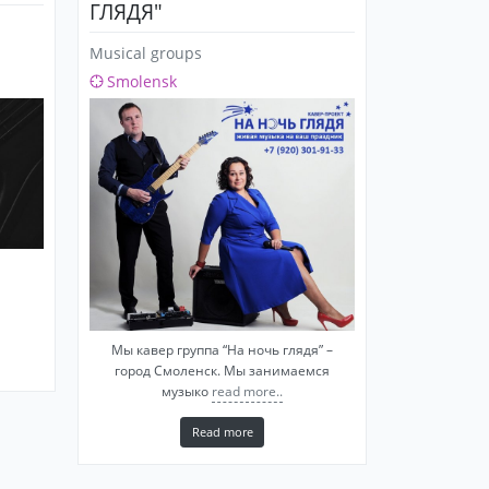
ГЛЯДЯ"
Musical groups
Smolensk
Мы кавер группа “На ночь глядя” –
город Смоленск. Мы занимаемся
музыко
read more..
Read more