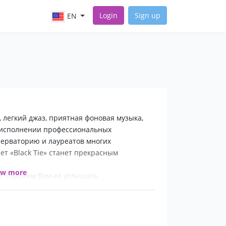
Login
Sign up
EN
а, легкий джаз, приятная фоновая музыка,
 исполнении профессиональных
серваторию и лауреатов многих
т «Black Tie» станет прекрасным
ow more
 и поможем Вам ее услышать.