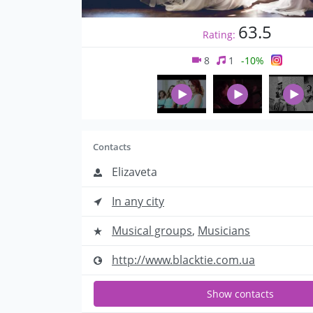
63.5
Rating:
8
1
-10%
Contacts
Elizaveta
In any city
Musical groups
,
Musicians
http://www.blacktie.com.ua
Show contacts