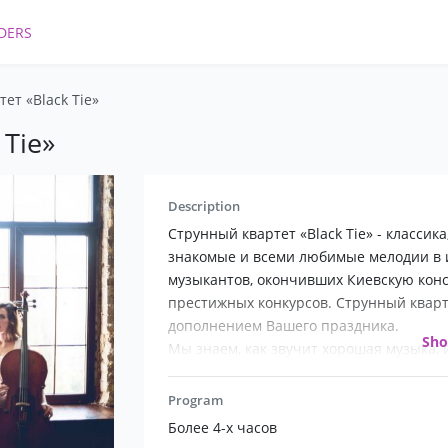
DERS
ет «Black Tie»
Tie»
Description
Струнный квартет «Black Tie» - классик
знакомые и всеми любимые мелодии в
музыкантов, окончивших Киевскую кон
престижных конкурсов. Струнный кварте
дополнением Вашего праздника.
Sh
Мы знаем, как звучит хорошая музыка,
Program
Более 4-х часов