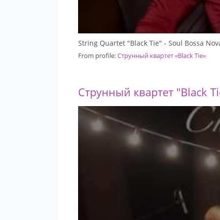
String Quartet "Black Tie" - Soul Bossa Nov
From profile:
Струнный квартет «Black Tie»
Струнный квартет "Black Ti