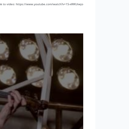
nk to video: https://www.youtube.com/watch?v=1S-xWKUiwjo