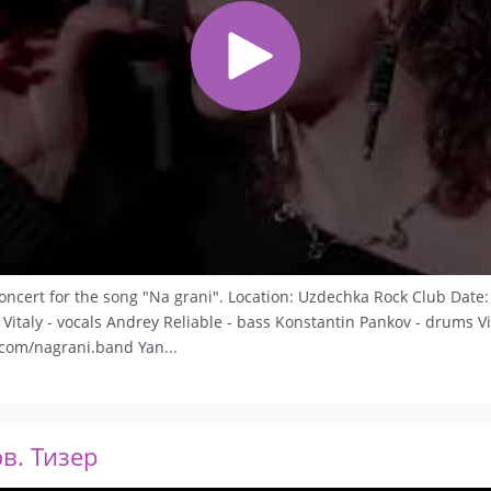
ncert for the song "Na grani". Location: Uzdechka Rock Club Dat
v Vitaly - vocals Andrey Reliable - bass Konstantin Pankov - drums V
k.com/nagrani.band Yan...
в. Тизер