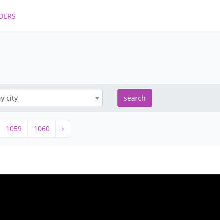
DERS
y city
search
1059
1060
›