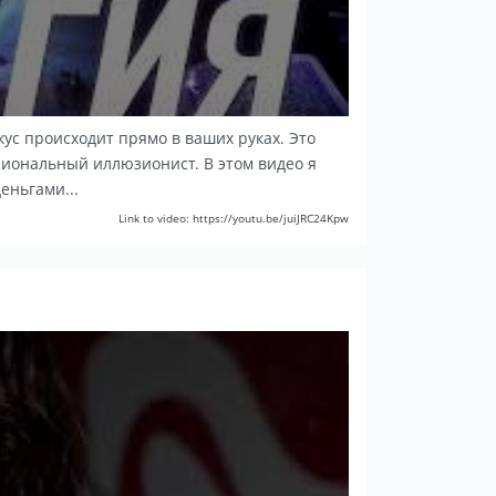
кус происходит прямо в ваших руках. Это
сиональный иллюзионист. В этом видео я
еньгами...
Link to video: https://youtu.be/juiJRC24Kpw