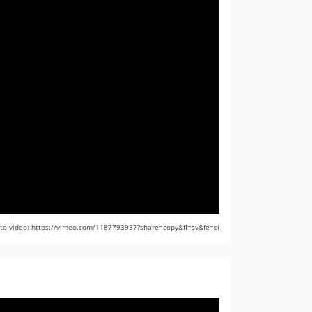
 to video: https://vimeo.com/1187793937?share=copy&fl=sv&fe=ci