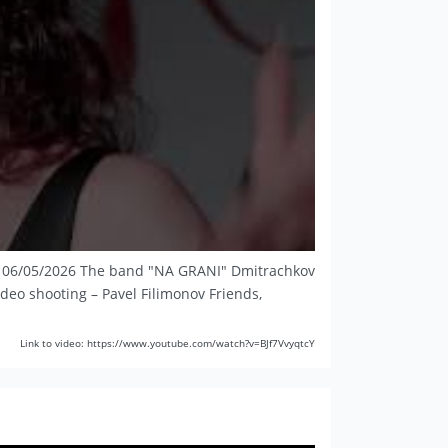
e: 06/05/2026 The band "NA GRANI" Dmitrachkov
ideo shooting – Pavel Filimonov Friends,
Link to video: https://www.youtube.com/watch?v=BJf7VvyqtcY