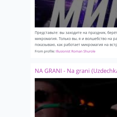
Представьте: вы заходите на праздник, берё
микромагия. Только вы, я и волшебство на 
показываю, как работает микромагия на встр
From profile:
Illusionist Roman Shurole
NA GRANI - Na grani (Uzdechka