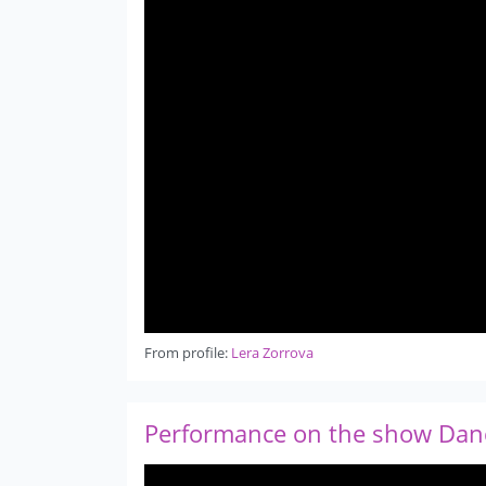
From profile:
Lera Zorrova
Performance on the show Dan