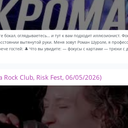
те бокал, оглядываетесь… и тут к вам подходит иллюзионист. Фо
расстоянии вытянутой руки. Меня зовут Роман Шуроле, я профес
ече гостей: 🎩 Что вы увидите: — фокусы с картами — трюки с д
 Rock Club, Risk Fest, 06/05/2026)