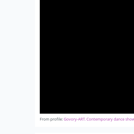
From profile:
Govory-ART. Contemporary dance sho