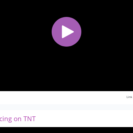
Link
cing on TNT