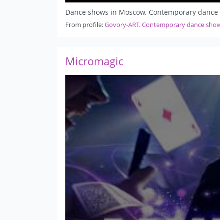
Dance shows in Moscow. Contemporary dance
From profile:
Govory-ART. Contemporary dance sho
Micromagic