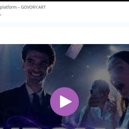
 platform – GOVORY.ART
w