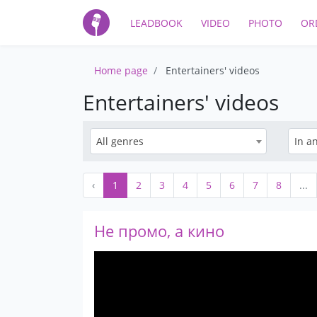
LEADBOOK
VIDEO
PHOTO
OR
Home page
Entertainers' videos
Entertainers' videos
All genres
In an
‹
1
2
3
4
5
6
7
8
...
Не промо, а кино