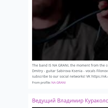
The band IS NA GRANI, the moment from the co
Dmitry - guitar Sabirova Ksenia - vocals Filono
subscribe to our social networks! VK https://v
From profile:
NA GRANI
Ведущий Владимир Кураколо