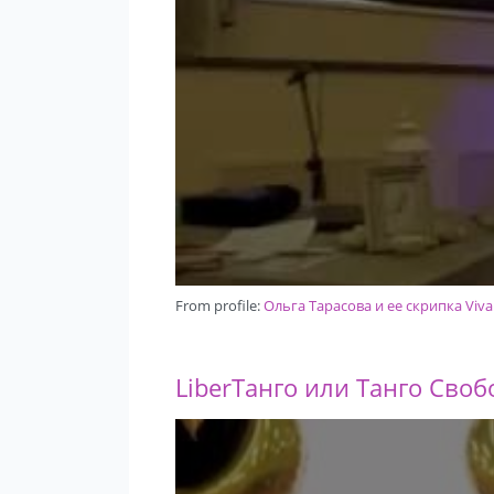
From profile:
Ольга Тарасова и ее скрипка Viva
LiberТанго или Танго Своб