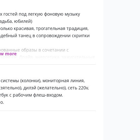
ргетика создают неповторимый стиль
их гостей под легкую фоновую музыку
адьба, юбилей)
н раз увидеть и услышать, чтобы больше уже
только красивая, трогательная традиция,
адебный танец в сопровождении скрипки
рованные образы в сочетании с
ow more
крипки. Драйв, энергетика, зажигательные
 системы (колонки), мониторная линия,
ятельно), дилэй (желательно), сеть 220v,
тбук с рабочим флеш-входом.
о.