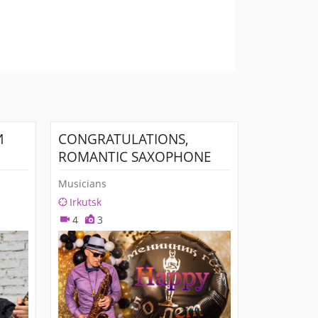
И
CONGRATULATIONS,
ROMANTIC SAXOPHONE
Musicians
Irkutsk
4
3