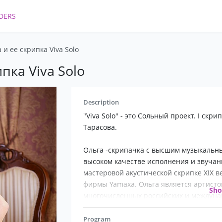
DERS
 и ее скрипка Viva Solo
пка Viva Solo
Description
"Viva Solo" - это Сольный проект. I скр
Тарасова.
Ольга -скрипачка с высшим музыкальны
высоком качестве исполнения и звучан
мастеровой акустической скрипке XIX ве
фирмы Yamaxa. Ольга является артисто
Sh
многочисленных российских и междуна
Молодость, красота, артистизм, "живое
Program