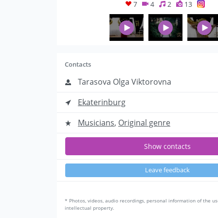
7
4
2
13
Contacts
Tarasova Olga Viktorovna
Ekaterinburg
Musicians
,
Original genre
Show contacts
Leave feedback
* Photos, videos, audio recordings, personal information of the us
intellectual property.