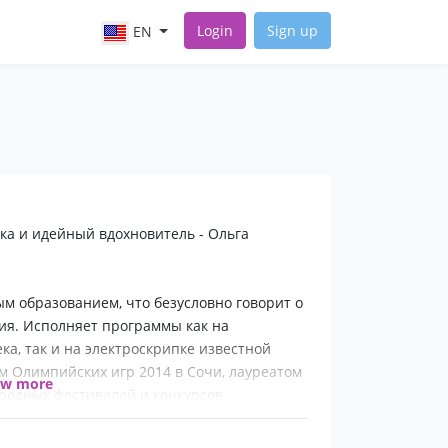
Login
Sign up
EN
ипка и идейный вдохновитель - Ольга
м образованием, что безусловно говорит о
ия. Исполняет программы как на
ка, так и на электроскрипке известной
м Олимпийских игр 2014 в Сочи, лауреатом
ow more
родных фестивалей и конкурсов.
" звучание инструмента, эксклюзивные