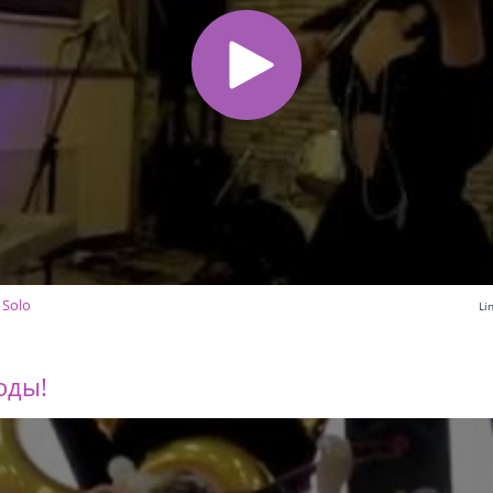
 Solo
Li
оды!