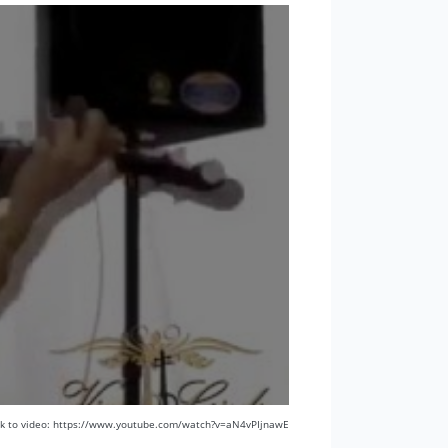
nk to video: https://www.youtube.com/watch?v=aN4vPIjnawE