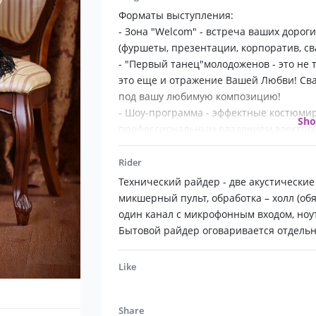
костюмы, яркие образы и бешеная эне
Форматы выступления:
проекта "Viva Solo".
- Зона "Welcom" - встреча ваших дорог
(фуршеты, презентации, корпоратив, св
Сольный проект "Viva Solo" - стоит оди
- "Первый танец"молодоженов - это не 
не забыть никогда!
это еще и отражение Вашей Любви! Св
под вашу любимую композицию!
- Шоу-программа - эффектные костюми
Sh
профессиональным владением электрос
ритмы - настоящее скрипичное шоу!
Rider
Технический райдер - две акустические
микшерный пульт, обработка – холл (обяз
один канал с микрофонным входом, ноу
Бытовой райдер оговаривается отдельн
Like
Share