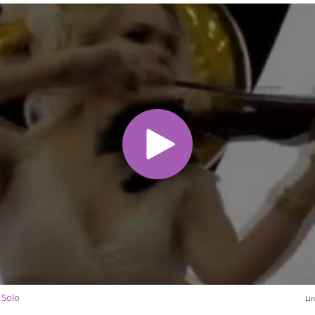
 Solo
Li