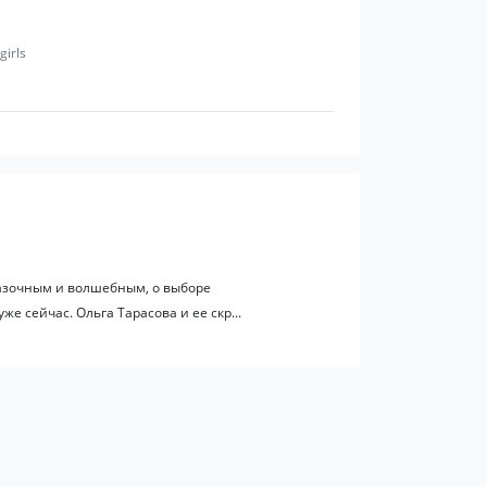
girls
казочным и волшебным, о выборе
е сейчас. Ольга Тарасова и ее скр...