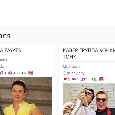
ans
A ZAYATS
КАВЕР-ГРУППА ХОНК
ТОНК
ians
Musicians
skva
3
3
-10%
In any city
2
1
1
-5%