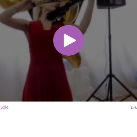
 Solo
Lin