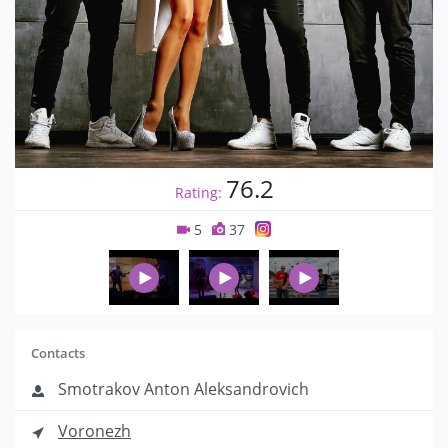
76.2
Rating:
5
37
Contacts
Smotrakov Anton Aleksandrovich
Voronezh