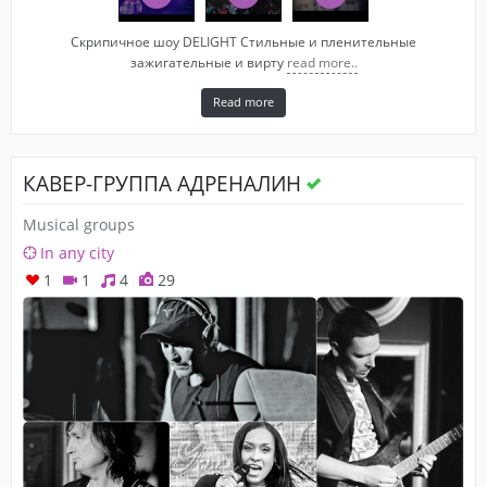
Скрипичное шоу DELIGHT Стильные и пленительные
зажигательные и вирту
read more..
Read more
КАВЕР-ГРУППА АДРЕНАЛИН
Musical groups
In any city
1
1
4
29