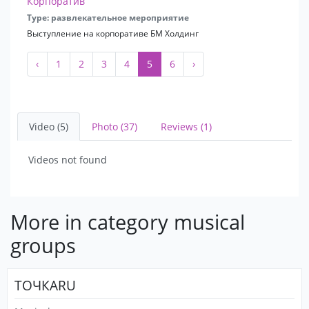
Корпоратив
Type: развлекательное мероприятие
Выступление на корпоративе БМ Холдинг
‹
1
2
3
4
5
6
›
Video (5)
Photo (37)
Reviews (1)
Videos not found
More in category musical
groups
ТОЧКАRU