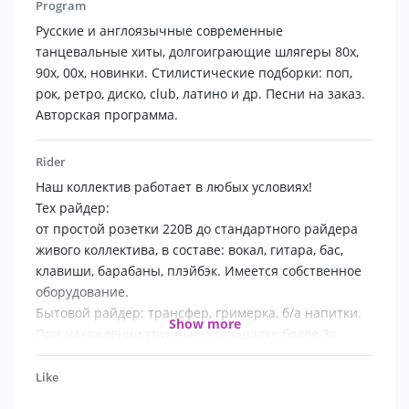
чувствуем как он возвращается обратно. Наша
Program
задача сделать Ваш праздник по настоящему ярким
Русские и англоязычные современные
и запоминающимся!
танцевальные хиты, долгоиграющие шлягеры 80х,
В нашем репертуаре самые модные новинки,
90х, 00х, новинки. Стилистические подборки: поп,
современные танцевальные хиты и забойные ретро
рок, ретро, диско, club, латино и др. Песни на заказ.
шлягеры 80х, 90х.
Авторская программа.
Rider
Наш коллектив работает в любых условиях!
Тех райдер:
от простой розетки 220В до стандартного райдера
живого коллектива, в составе: вокал, гитара, бас,
клавиши, барабаны, плэйбэк. Имеется собственное
оборудование.
Бытовой райдер: трансфер, гримерка, б/a напитки.
Show more
При нахождении группы на площадке более 3х
часов - горячее питание на 5 человек.
Условия выступления на площадках удаленностью
Like
более 100км от места нахождения группы (г.