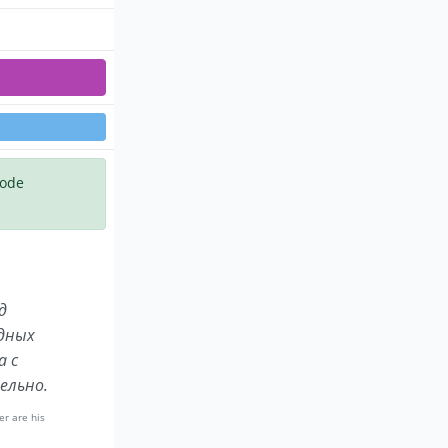
code
д
дных
а с
ельно.
er are his