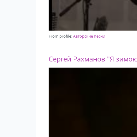
From profile:
Авторские песни
Сергей Рахманов "Я зимою