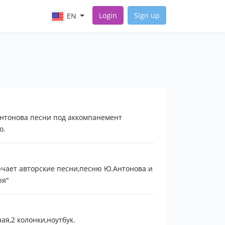
Login
Sign up
EN
нтонова песни под аккомпанемент
о.
ючает авторские песни,песню Ю.Антонова и
ря"
ая,2 колонки,ноутбук.