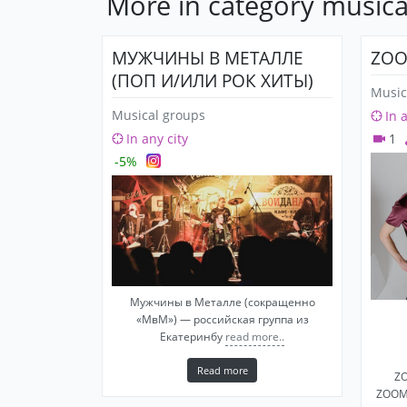
More in category musica
МУЖЧИНЫ В МЕТАЛЛЕ
ZOO
(ПОП И/ИЛИ РОК ХИТЫ)
Music
Musical groups
In 
In any city
1
-5%
Мужчины в Металле (сокращенно
«МвМ») — российская группа из
Екатеринбу
read more..
Read more
ZO
ZOOMA