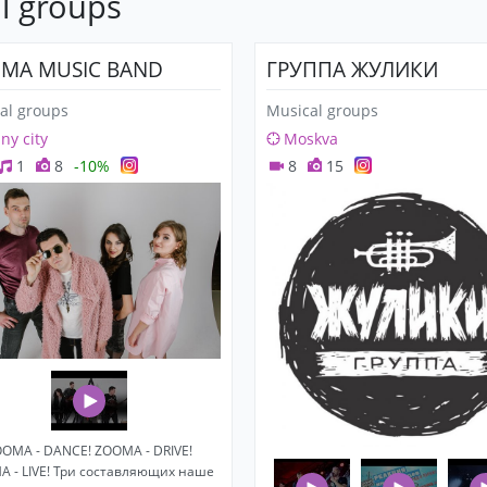
l groups
MA MUSIC BAND
ГРУППА ЖУЛИКИ
al groups
Musical groups
any city
Moskva
1
8
-10%
8
15
OMA - DANCE! ZOOMA - DRIVE!
 - LIVE! Три составляющих наше