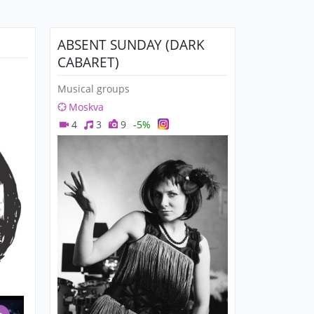
ABSENT SUNDAY (DARK
CABARET)
Musical groups
Moskva
4
3
9
-5%