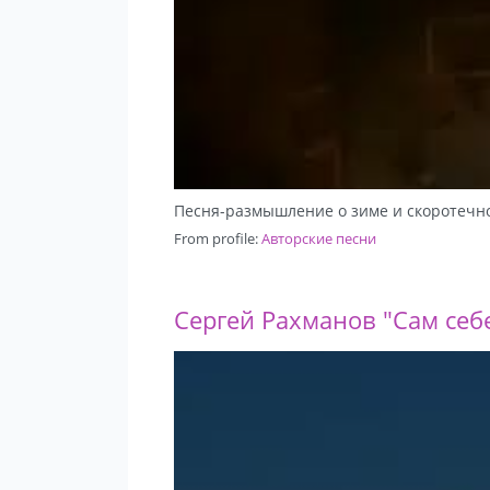
Песня-размышление о зиме и скоротечн
From profile:
Авторские песни
Сергей Рахманов "Сам себ