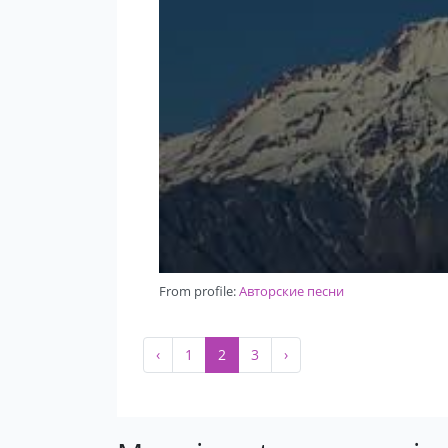
From profile:
Авторские песни
‹
1
2
3
›