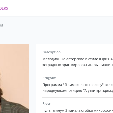
DERS
ни
Description
Мелодичные авторские в стиле Юрия А
эстрадных аранжировок,гитары,пианин
Program
Программа "Я зимою лето не зову" вкл
народнуюкомпозицию "А утки кря,кря,к
Rider
пульт минум 2 канала,стойка микрофонн