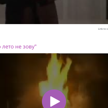
Link to
 лето не зову"