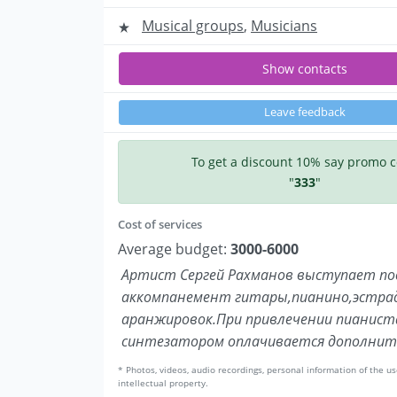
Musical groups
,
Musicians
Show contacts
Leave feedback
To get a discount 10% say promo 
"
333
"
Cost of services
Average budget:
3000-6000
Артист Сергей Рахманов выступает по
аккомпанемент гитары,пианино,эстра
аранжировок.При привлечении пианист
синтезатором оплачивается дополнит
* Photos, videos, audio recordings, personal information of the us
intellectual property.