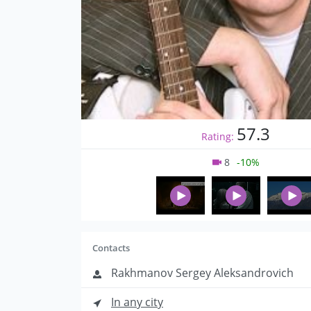
57.3
Rating:
8
-10%
Contacts
Rakhmanov Sergey Aleksandrovich
In any city