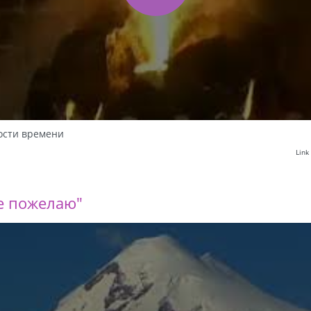
ости времени
Link
е пожелаю"