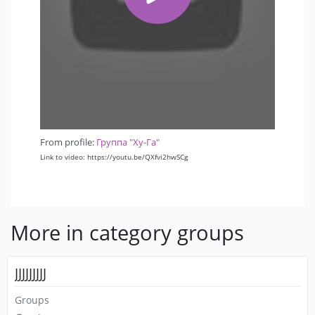
From profile:
Группа "Ху-Га"
Link to video: https://youtu.be/QXfvi2hwSCg
More in category groups
JJJJJJJJJ
Groups