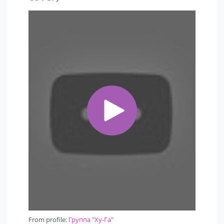
Фронт-мен группы Илья Татаринов -
харизматичный, стильный обладатель шикарного
голоса, умеющий работать с любой публикой.
Репертуар группы наполнен самыми популярными
хитами, начиная с 80-х годов и до наших дней:
Ленинград, Кино, Агата Кристи, Мумий Тролль, Чиж,
Браво, Осин, Трофим, Жуки, Макс Барских и другие, а
так же лучшие авторские песни Ильи Татаринова.
Звук саксофона виртуозного Даниила Серикова
скрасит все паузы и сборы гостей на вашем
мероприятии (дополнительная услуга).
С группой "Ху-Га" работает собственный
звукорежиссер, который постоянно следит за
качеством звука. Мы имеем возможность
предоставить все необходимое оборудование для
проведения нашего концерта (барабаны, пульт,
From profile:
Группа "Ху-Га"