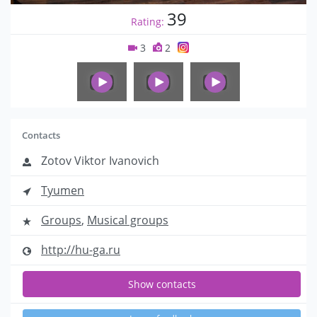
39
Rating:
3
2
Contacts
Zotov Viktor Ivanovich
Tyumen
Groups
,
Musical groups
http://hu-ga.ru
Show contacts