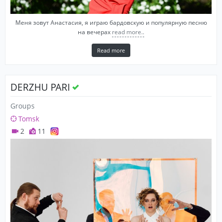
Меня зовут Анастасия, я играю бардовскую и популярную песню
на вечерах
read more..
Read more
DERZHU PARI
Groups
Tomsk
2
11