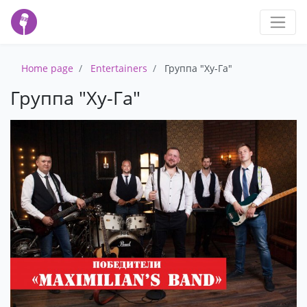
Home page
Entertainers
Группа "Ху-Га"
Группа "Ху-Га"