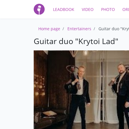
LEADBOOK
VIDEO
PHOTO
OR
Home page
Entertainers
Guitar duo "Kry
Guitar duo "Krytoi Lad"