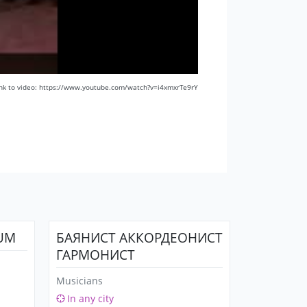
ink to video: https://www.youtube.com/watch?v=i4xmxrTe9rY
IUM
БАЯНИСТ АККОРДЕОНИСТ
ГАРМОНИСТ
Musicians
In any city