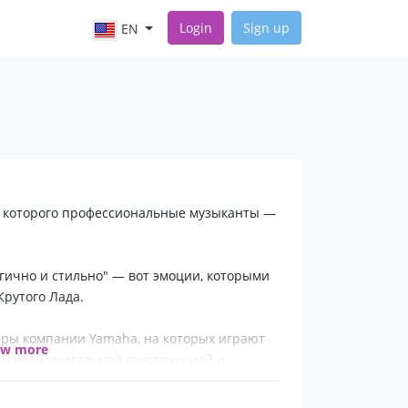
Login
Sign up
EN
е которого профессиональные музыканты —
ргично и стильно" — вот эмоции, которыми
Крутого Лада.
ары компании Yamaha, на которых играют
ow more
своей уникальной конструкцией и
ачеством звука!