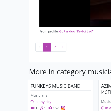
From profile:
Guitar duo "Krytoi Lad"
‹
1
2
›
More in category musici
FUNKEYS MUSIC BAND
AZI
ИСП
Musicians
Music
In any city
1
1
157
In 