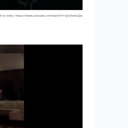
nk to video: https://www.youtube.com/watch?v=zJUchxwo2Jw