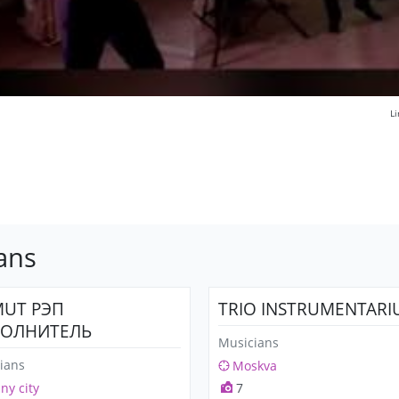
L
ans
MUT РЭП
TRIO INSTRUMENTAR
ОЛНИТЕЛЬ
Musicians
ians
Moskva
any city
7