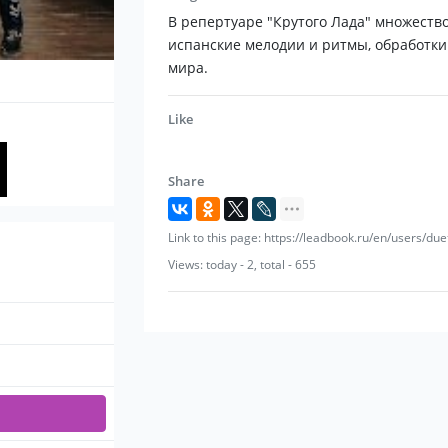
Дуэт "Крутой лад" на вашей свадьбе —
В репертуаре "Крутого Лада" множеств
мелодий и гарантированно отличное н
испанские мелодии и ритмы, обработки
мира.
А профессиональное владение инструме
тонкий музыкальный вкус — все это де
Like
коллективов нашего города!
Хотите убедиться?
Share
Пригласите Крутой Лад на свой праздн
Link to this page: https://leadbook.ru/en/users/due
Рождения или Свадьба, и выступление 
Views: today - 2, total - 655
Вашего вечера!