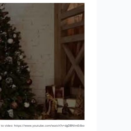
k to video: https://www.youtube.com/watch?v=dgDBNlmE4bo