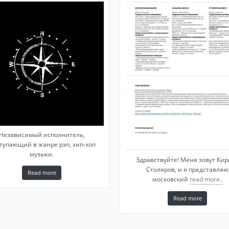
Независимый исполнитель,
тупающий в жанре рэп, хип-хоп
музыки.
Здравствуйте! Меня зовут Кир
Столяров, и я представляю
Read more
московский
read more..
Read more