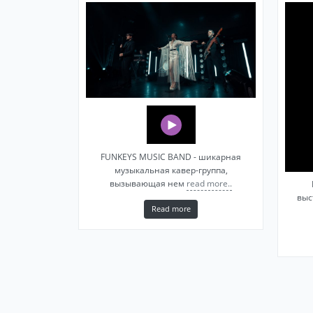
FUNKEYS MUSIC BAND - шикарная
музыкальная кавер-группа,
вызывающая нем
read more..
выс
Read more