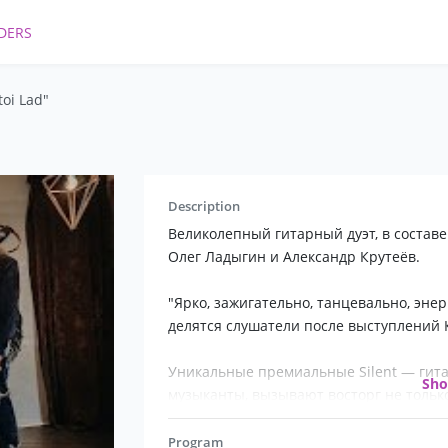
DERS
toi Lad"
Description
Великолепный гитарный дуэт, в состав
Олег Ладыгин и Александр Крутеёв.
"Ярко, зажигательно, танцевально, эне
делятся слушатели после выступлений 
Уникальные премиальные Silent — гит
Sh
музыканты, вызывают восторг не только 
стильным дизайном, но потрясающим к
Program