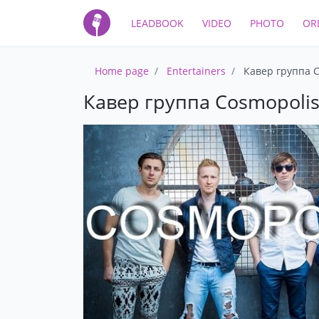
LEADBOOK
VIDEO
PHOTO
OR
Home page
Entertainers
Кавер группа 
Кавер группа Cosmopoli