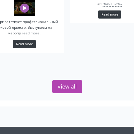
зн
read more..
Read more
приветствует профессиональный
уховой оркестр. Выступаем на
меропр
read more..
Read more
View all