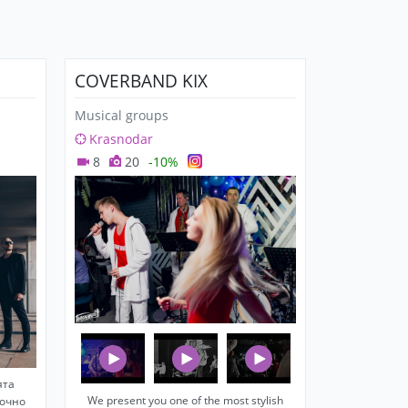
COVERBAND KIX
Musical groups
Krasnodar
8
20
-10%
ята
We present you one of the most stylish
точно