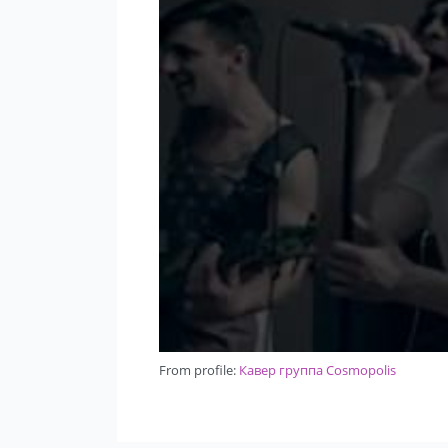
From profile:
Кавер группа Cosmopolis