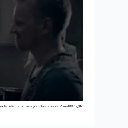
ink to video: http://www.youtube.com/watch?v=keUU84P_9IY