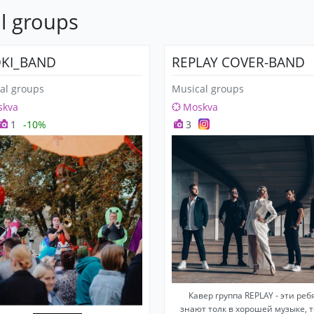
l groups
KI_BAND
REPLAY COVER-BAND
al groups
Musical groups
skva
Moskva
1
-10%
3
Кавер группа REPLAY - эти реб
знают толк в хорошей музыке, 