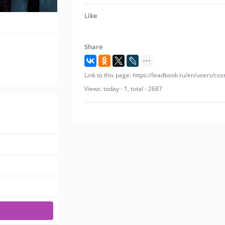
Like
Share
Link to this page: https://leadbook.ru/en/users/c
Views: today - 1, total - 2687