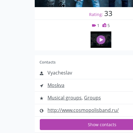
33
Rating:
1
5
Contacts
Vyacheslav
Moskva
Musical groups
,
Groups
http://www.cosmopolisband.ru/
Show contacts