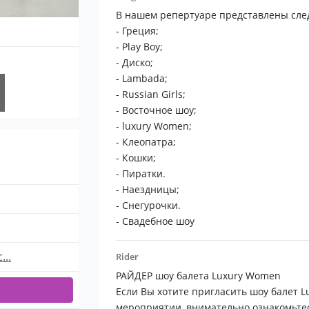
- Play Boy;
В нашем репертуаре представлены сл
- Диско;
- Греция;
- Lambada;
- Play Boy;
- Russian Girls;
- Диско;
- Восточное шоу;
- Lambada;
- luxury Women;
- Russian Girls;
- Клеопатра;
- Восточное шоу;
- Кошки;
- luxury Women;
- Пиратки.
- Клеопатра;
- Наездницы;
- Кошки;
- Снегурочки.
- Пиратки.
- Свадебное шоу
- Наездницы;
- Снегурочки.
​ «Luxury Women» удивит Ваших гостей 
- Свадебное шоу
искушенного зрителя!
OOO " Luxury Life"
..
Rider
г. Москва ул. Вешняковская д 19
РАЙДЕР шоу балета Luxury Women
Если Вы хотите пригласить шоу балет 
мероприятии, внимательно ознакомьтес