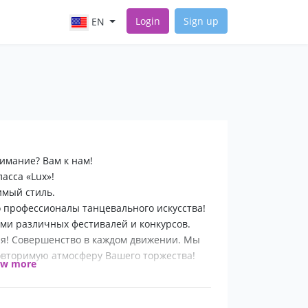
Login
Sign up
EN
имание? Вам к нам!
асса «Lux»!
мый стиль.
 профессионалы танцевального искусства!
и различных фестивалей и конкурсов.
ция! Совершенство в каждом движении. Мы
овторимую атмосферу Вашего торжества!
ow more
едующие номера: