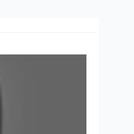
ьзя использовать аппараты с
рями и т.д;
ого коллектива) участвуют артисты
-шоу и т.д.), то последовательность
вязано с загрязнением танцпола после
рмате CD или флеш карта, с ди-джеем и
обязаны обеспечить охрану сцены, не
онних лиц, и прохода из гримерной
 организаторы обязаны обеспечить
от ситуации.
льно (конфиденциально с руководителем
авляющим и имеющим право на ведение