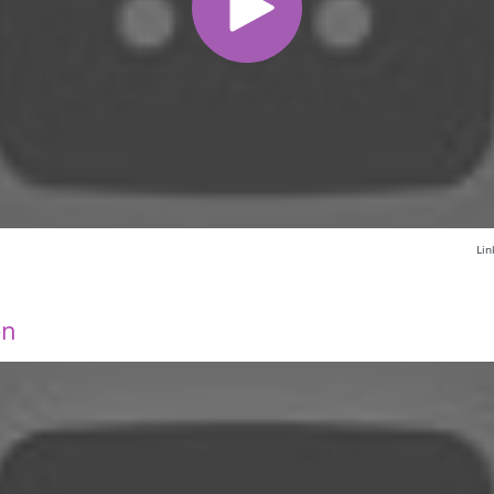
Lin
en