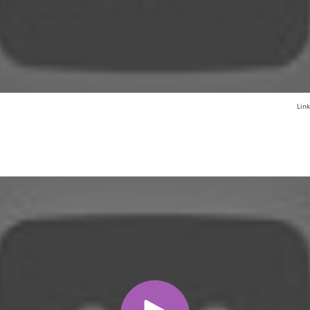
подобных переговоров);
- Договорённость о предстоящем высту
коллективу 50% суммы гонорара;
- В случае отмены выступления по вине
заказчику;
Lin
- Окончательная выплата гонорара про
выступления;
-Дополнительные условия могут быть с
8. УСЛОВИЯ В СЛУЧАЕ ВЫЕЗДА В МОСК
ПРЕДЕЛЫ РФ.
-Точные место назначения, время, дата
рабочие нюансы согласовываются стор
Надеемся на творческое сотрудничеств