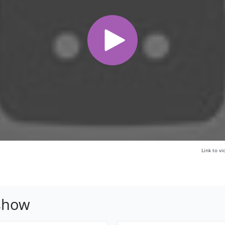
Link to 
 show