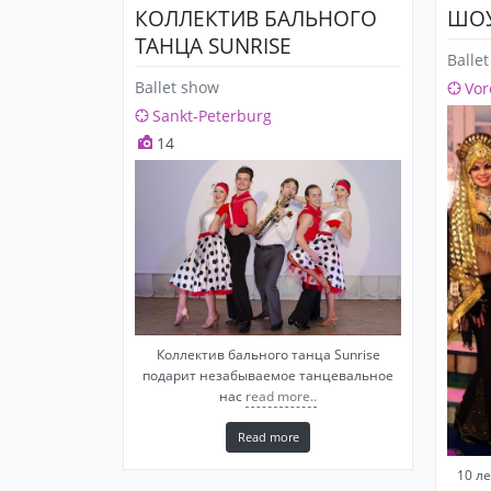
КОЛЛЕКТИВ БАЛЬНОГО
ШОУ
ТАНЦА SUNRISE
Balle
Ballet show
Vor
Sankt-Peterburg
14
Коллектив бального танца Sunrise
подарит незабываемое танцевальное
нас
read more..
Read more
10 л