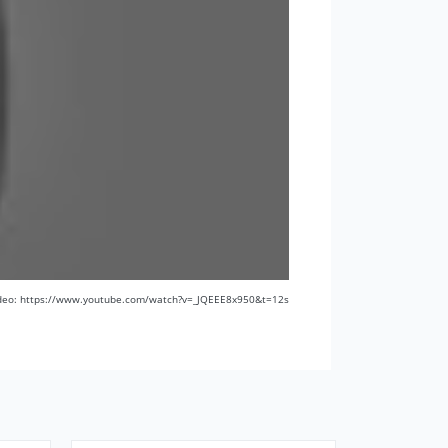
video: https://www.youtube.com/watch?v=_JQEEE8x950&t=12s