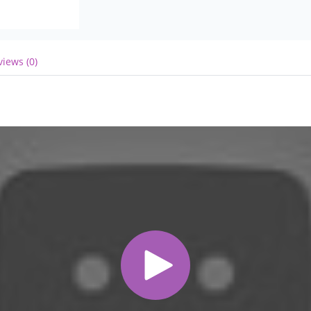
- До и во время работы коллектива нел
искусственным снегом и мыльными пузы
- Если в программе (помимо танцевальн
оригинальных жанров (фаер-шоу, бармен
views (0)
выступлений оговаривается заранее (с
подобных номеров).
- Световая и звуковая аппаратура в фо
свето-оператором.
6 БЕЗОПАСНОСТЬ
- Во время выступления организаторы 
допускающую попадания на неё постор
комнаты на сцену;
- По требованию руководителя группы
дополнительную охрану, в зависимости 
7 ОПЛАТА РАБОТЫ КОЛЛЕКТИВА
- Оговаривается в каждом случае отде
коллектива, либо с лицом его предст