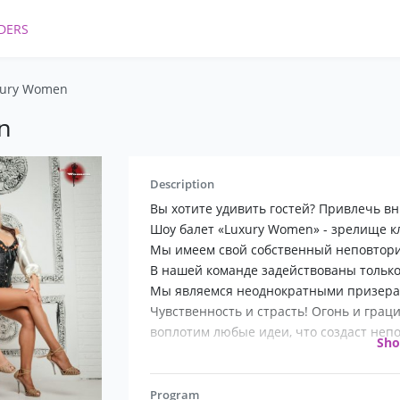
DERS
uxury Women
n
Description
Вы хотите удивить гостей? Привлечь вн
Шоу балет «Luxury Women» - зрелище кл
Мы имеем свой собственный неповтори
В нашей команде задействованы только
Мы являемся неоднократными призерам
Чувственность и страсть! Огонь и гра
воплотим любые идеи, что создаст неп
Sh
В нашем репертуаре представлены сл
- Греция;
Program