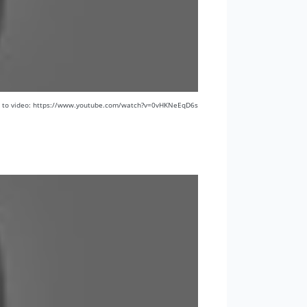
пление вступает в силу при оплате
 заказчика, предоплата не возвращается
k to video: https://www.youtube.com/watch?v=0vHKNeEqD6s
изводится обязательно до начала
огласованы.
ОВСКУЮ ОБЛАСТЬ, ДРУГИЕ ГОРОДА И ЗА
 прибытия, условия оплаты, а также любые
онами отдельно.
о!