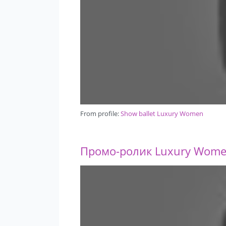
From profile:
Show ballet Luxury Women
Промо-ролик Luxury Wom