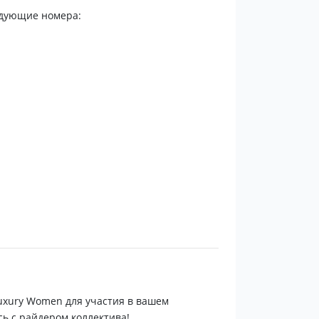
едующие номера:
и не оставит равнодушным даже самого
Luxury Women для участия в вашем
ь с райдером коллектива!