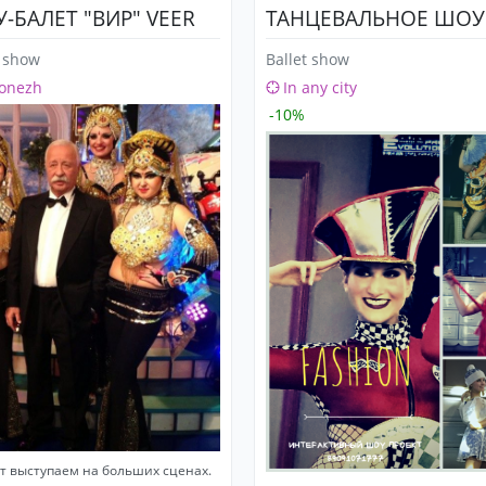
-БАЛЕТ "ВИР" VEER
ТАНЦЕВАЛЬНОЕ ШОУ
t show
Ballet show
onezh
In any city
-10%
ет выступаем на больших сценах.