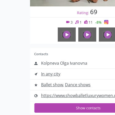
69
Rating:
3
1
11
-8%
Contacts
Kolpneva Olga Ivanovna
In any city
Ballet show
,
Dance shows
https://www.showballetluxurywomen.c.
Show contacts