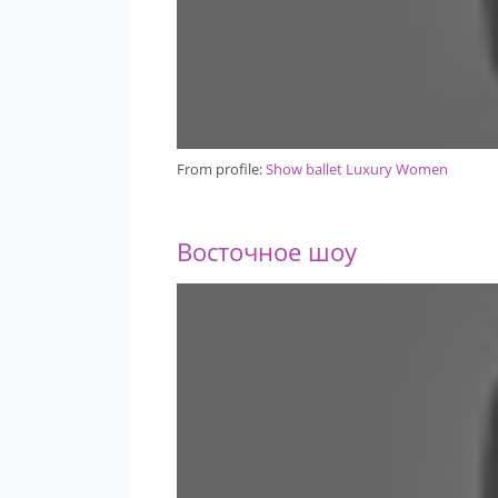
From profile:
Show ballet Luxury Women
Восточное шоу