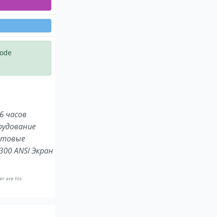
code
6 часов
рудование
етовые
00 ANSI Экран
er are his