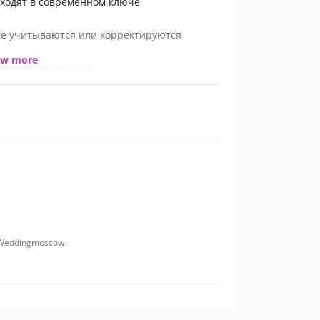
оходят в современном ключе
ке учитываются или корректируются
ow more
нами и их гостями
/MyWeddingmoscow