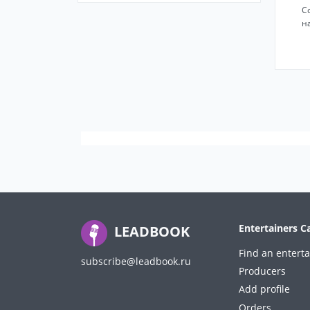
С
н
Entertainers C
LEADBOOK
Find an enterta
subscribe@leadbook.ru
Producers
Add profile
Orders