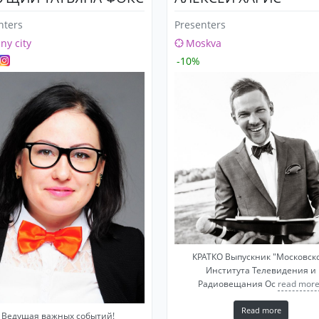
nters
Presenters
any city
Moskva
-10%
КРАТКО Выпускник "Московск
Института Телевидения и
Радиовещания Ос
read more
Read more
Ведущая важных событий!