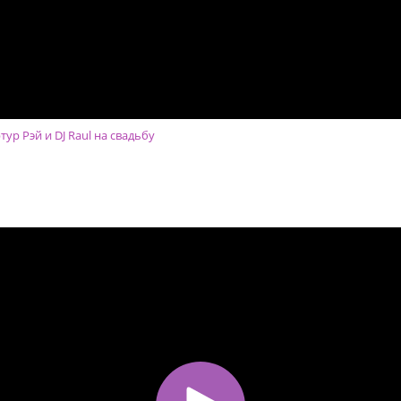
р Рэй и DJ Raul на свадьбу