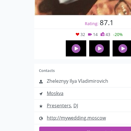
87.1
Rating:
32
14
43
-20%
Contacts
Zheleznyy Ilya Vladimirovich
Moskva
Presenters
,
DJ
http://mywedding.moscow