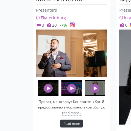
Presenters
Prese
Ekaterinburg
In 
3
20
-7%
6
Привет, меня зовут Константин Кот. Я
предоставляю эмоциональное обслуж
read more..
Read more