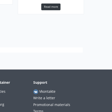
Read more
tainer
Support
ties
Vkontakte
Write a letter
urg
Promotional materials
Terms