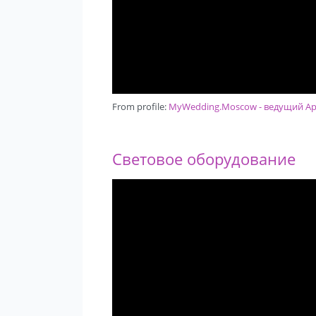
From profile:
MyWedding.Moscow - ведущий Арту
Световое оборудование