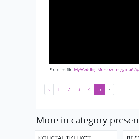
From profile:
MyWedding.Moscow - ведущий Арту
‹
1
2
3
4
5
›
More in category presen
КОНСТАНТИН КОТ
ВЕД