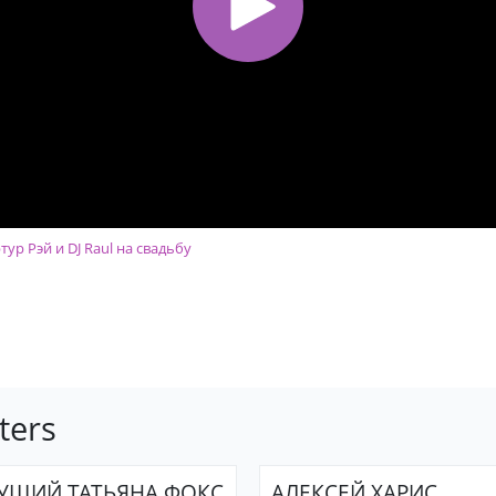
р Рэй и DJ Raul на свадьбу
ters
УЩИЙ ТАТЬЯНА ФОКС
АЛЕКСЕЙ ХАРИС