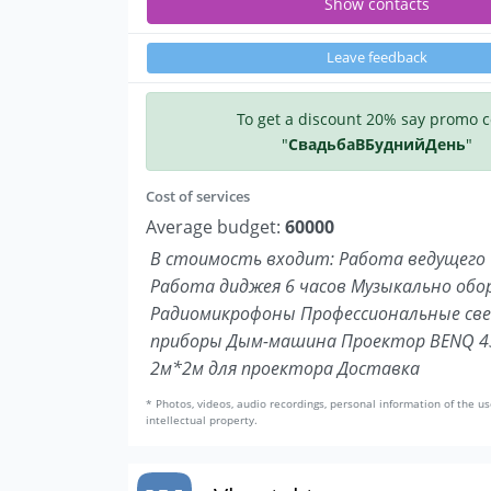
Show contacts
Leave feedback
To get a discount 20% say promo 
"
СвадьбаВБуднийДень
"
Cost of services
Average budget:
60000
В стоимость входит: Работа ведущего 
Работа диджея 6 часов Музыкально обо
Радиомикрофоны Профессиональные св
приборы Дым-машина Проектор BENQ 43
2м*2м для проектора Доставка
* Photos, videos, audio recordings, personal information of the us
intellectual property.