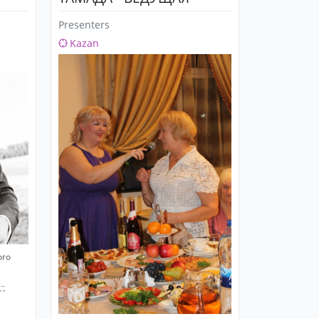
Presenters
Kazan
ого
..