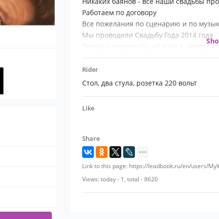
Никаких баянов - все наши свадьбы пр
Работаем по договору
Все пожелания по сценарию и по музы
Мы проводили Свадьбу Года 2014 года
Sh
Всегда находим общий язык с молодоже
Rider
Стол, два стула, розетка 220 вольт
Like
Share
Link to this page: https://leadbook.ru/en/users
Views: today - 1, total - 8620