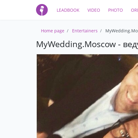
LEADBOOK
VIDEO
PHOTO
OR
Home page
Entertainers
MyWedding.Mosc
MyWedding.Moscow - веду