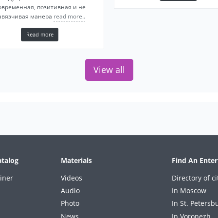
овременная, позитивная и не
авязчивая манера
read more..
Read more
View all
atalog
Materials
Find An Enter
iner
Videos
Directory of ci
Audio
In Moscow
Photo
In St. Petersb
News
In Voronezh